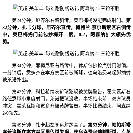
第24分钟，厄齐尔右路斜传，奥巴梅杨没能完成射门。
第
32分钟，扎卡分球，厄齐尔直传，梅特兰-奈尔斯禁区右侧传
中，奥巴梅扬门前包抄梅开二度，0-2，阿森纳扩大领先优
势。
第34分钟，菲梅尼亚右路传中，休斯包抄抢点射门射偏。
一分钟后，贡多齐在本方禁区前被断球，德乌洛费乌起脚抽射
被莱诺扑出。
第42分钟，科拉希纳茨铲球犯规被黄牌警告，霍莱瓦斯右
路任意球小角度射门，莱诺把球没收。半场结束前，双方球员
冲突，霍莱瓦斯和贡多齐被黄牌警告。半场比赛结束，阿森纳
2-0领先。
第49分钟，扎卡起左脚远射踢高了。
第53分钟，帕帕斯塔
索普洛斯在本方禁区里传球失误，德乌洛费乌伸腿断球，克莱