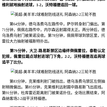
维利就地抽射进球，1-2，沃特福德追回一球。
第64分钟，德乌洛费乌左路传中，萨尔转身射门偏出。第
71分钟，佩佩右路传中，内尔森远射踢得太正。两分钟后，德
乌洛费乌射门被莱诺没收。第78分钟，佩佩带球到禁区里，托
雷拉大力抽射被福斯特扑出。
第79分钟，大卫-路易斯禁区边缘绊倒佩雷拉，泰勒认定
犯规，佩雷拉踢点球射进球门下角，2-2，沃特福德连追两球
追平了比分。
第83分钟，克莱维利射门被挡出，德乌洛费乌禁区左侧抽
射稍微偏出。第85分钟，克莱维利远射踢中路易斯飞出底线。
第91分钟，杜库雷近距离射门被莱诺扑住。全场比赛结束，阿
森纳客场2-2战平沃特福德。