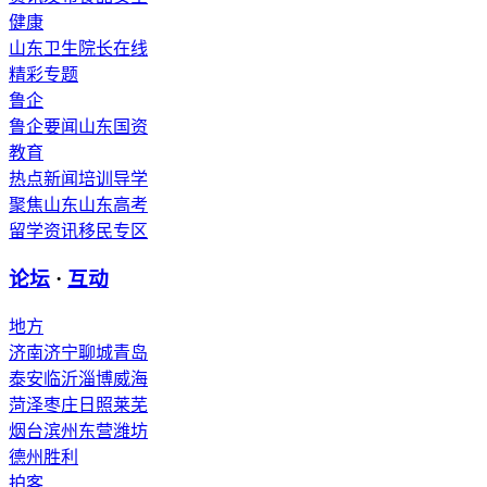
健康
山东卫生
院长在线
精彩专题
鲁企
鲁企要闻
山东国资
教育
热点新闻
培训导学
聚焦山东
山东高考
留学资讯
移民专区
论坛
·
互动
地方
济南
济宁
聊城
青岛
泰安
临沂
淄博
威海
菏泽
枣庄
日照
莱芜
烟台
滨州
东营
潍坊
德州
胜利
拍客