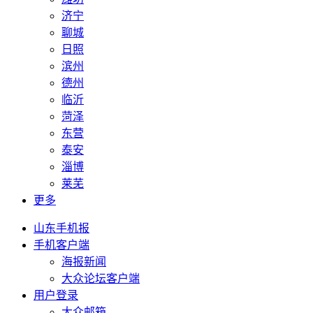
济宁
聊城
日照
滨州
德州
临沂
菏泽
东营
泰安
淄博
莱芜
更多
山东手机报
手机客户端
海报新闻
大众论坛客户端
用户登录
大众邮箱