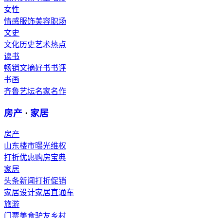
女性
情感
服饰
美容
职场
文史
文化
历史
艺术
热点
读书
畅销
文摘
好书
书评
书画
齐鲁艺坛
名家
名作
房产
·
家居
房产
山东楼市
曝光维权
打折优惠
购房宝典
家居
头条新闻
打折促销
家居设计
家居直通车
旅游
门票
美食
驴友
乡村