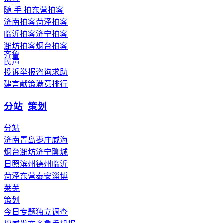
随 手 拍
东营拍客
济南拍客
菏泽拍客
临沂拍客
济宁拍客
潍坊拍客
烟台拍客
齐鲁
民声
投诉举报
咨询求助
建言献策
满意排行
分站
策划
分站
济南
青岛
枣庄
威海
烟台
潍坊
济宁
聊城
日照
滨州
德州
临沂
菏泽
东营
泰安
淄博
莱芜
策划
今日专题
独立调查