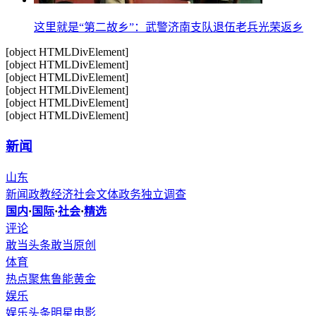
这里就是“第二故乡”：武警济南支队退伍老兵光荣返乡
[object HTMLDivElement]
[object HTMLDivElement]
[object HTMLDivElement]
[object HTMLDivElement]
[object HTMLDivElement]
[object HTMLDivElement]
新闻
山东
新闻
政教
经济
社会
文体
政务
独立调查
国内
·
国际
·
社会
·
精选
评论
敢当头条
敢当原创
体育
热点聚焦
鲁能
黄金
娱乐
娱乐头条
明星
电影