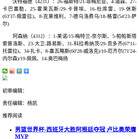
沃特福德（4231）：26-福斯特/21-菲梅尼亚、4-道森、27-
卡巴塞勒、25-霍莱瓦斯/29-卡普埃、16-杜库雷、19-休斯
(63'37-佩雷拉)、8-克莱维利、7-德乌洛费乌/18-格雷(54'23-萨
尔)
阿森纳（4312）：1-莱诺/15-梅特兰-奈尔斯、5-帕帕斯塔
索普洛斯、23-大卫-路易斯、31-科拉希纳茨/29-贡多齐(67'11-
托雷拉)、34-扎卡、8-塞瓦略斯(60'28-威洛克)/10-厄齐尔(71'24-
内尔森)/19-佩佩、14-奥巴梅扬
初审编辑：
责任编辑：杨凯
推荐阅读
男篮世界杯-西班牙大胜阿根廷夺冠 卢比奥荣膺
MVP