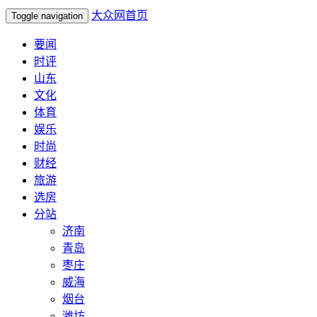
大众网首页
Toggle navigation
要闻
时评
山东
文化
体育
娱乐
时尚
财经
旅游
选房
分站
济南
青岛
枣庄
威海
烟台
潍坊