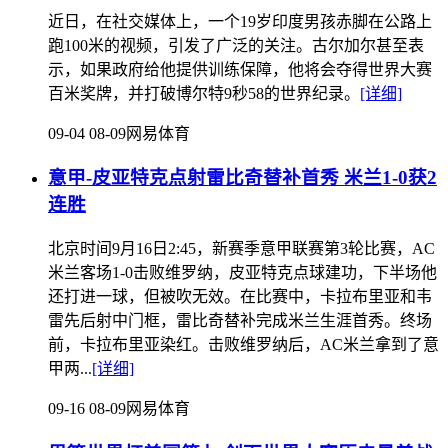
近日，在社交媒体上，一个19岁印度男孩赤脚在公路上
跑100米的视频，引发了广泛的关注。古尔加尔甚至表
示，如果政府给他提供训练保障，他将会夺得世界大赛
百米奖牌，并打破博尔特9秒58的世界纪录。
[详细]
09-04 08-09
网易体育
意甲-皮亚特克点射雷比奇替补首秀 米兰1-0获2
连胜
北京时间9月16日2:45，新赛季意甲联赛第3轮比赛，AC
米兰客场1-0击败维罗纳，皮亚特克点球建功，下半场他
还打进一球，但被吹无效。在比赛中，卡拉布里亚和韦
雷先后射中门框，雷比奇替补完成米兰生涯首秀。终场
前，卡拉布里亚染红。击败维罗纳后，AC米兰拿到了意
甲两...
[详细]
09-16 08-09
网易体育