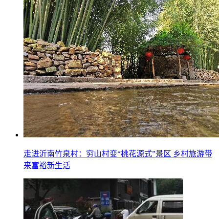
走进沂南竹泉村：穷山村变“桃花源式”景区 乡村旅游带
来富裕新生活