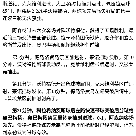
斯送礼，克莱维利进球，大卫-路易斯被判点球，佩雷拉点球
破门，阿森纳2-2战平沃特福德，两球领先后痛失好局的枪手
连续三轮无法获胜。
阿森纳过去六次客场对阵沃特福德，获得了五场胜利，最
近的三场交锋里全部获胜。拉卡泽特因伤缺阵，厄齐尔和塞瓦
略斯首发出场，奥巴梅扬和佩佩继续担任前锋。
第5分钟，德乌洛费乌禁区前远射，莱诺把球没收。第10
分钟，沃特福德断球发动反击，克莱维利盘带后远射，又被莱
诺挡出。
第11分钟，沃特福德开出角球被解围，克莱维利禁区前远
射，莱诺把球没收。第13分钟，德乌洛费乌左路突破后传中，
卡普埃禁区前抽射射高了。
第21分钟，科拉希纳茨断球后左路快速带球突破后分球给
奥巴梅扬，奥巴梅扬禁区里转身抽射进球，0-1，阿森纳客场
领先。
沃特福德教练表示塞瓦略斯此前抢断时已经犯规，但裁
判泰勒认为进球有效。