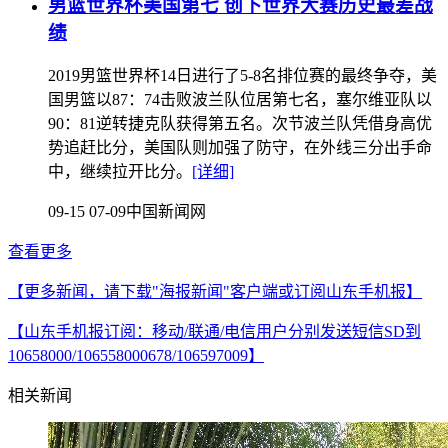
男篮世界杯美国第七 创下世界大赛历史最差战
绩
2019男篮世界杯14日进行了5-8名排位赛的最终争夺，美
国男篮以87：74击败波兰队位居第七名，塞尔维亚队以
90：81逆转捷克队获得第五名。次节波兰队凭借身高优
势追赶比分，美国队则加强了防守，在外线三分出手命
中，继续拉开比分。
[详细]
09-15 07-09
中国新闻网
查看更多
【更多新闻，请下载"海报新闻"客户端或订阅山东手机报】
【山东手机报订阅：移动/联通/电信用户分别发送短信SD到
10658000/106558000678/106597009】
相关新闻