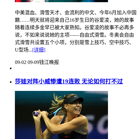
中美混血、滑雪天才、会流利的中文、今年6月加入中国
籍……明天就将迎来自己16岁生日的谷爱凌，她的故事
随着连续多金早已被大家熟知。谷爱凌的故事不必再多
说，不如来说说她的主项——自由式滑雪。冬奥会自由
式滑雪共设置五个小项，分别是雪上技巧、空中技巧、
U型场...
[详细]
09-02 09-09
钱江晚报
莎娃对阵小威惨遭19连败 无论如何打不过