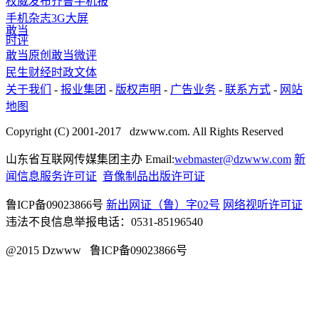
权威发布
齐鲁手机报
手机杂志
3G
大屏
敢当
时评
敢当原创
敢当微评
民生
财经
时政
文体
关于我们
-
报业集团
-
版权声明
-
广告业务
-
联系方式
-
网站
地图
Copyright (C) 2001-2017 dzwww.com. All Rights Reserved
山东省互联网传媒集团主办 Email:
webmaster@dzwww.com
新
闻信息服务许可证
音像制品出版许可证
鲁ICP备09023866号
新出网证（鲁）字02号
网络视听许可证
违法不良信息举报电话：0531-85196540
@2015 Dzwww 鲁ICP备09023866号