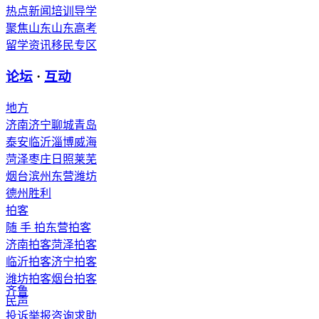
热点新闻
培训导学
聚焦山东
山东高考
留学资讯
移民专区
论坛
·
互动
地方
济南
济宁
聊城
青岛
泰安
临沂
淄博
威海
菏泽
枣庄
日照
莱芜
烟台
滨州
东营
潍坊
德州
胜利
拍客
随 手 拍
东营拍客
济南拍客
菏泽拍客
临沂拍客
济宁拍客
潍坊拍客
烟台拍客
齐鲁
民声
投诉举报
咨询求助