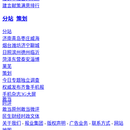
建言献策
满意排行
分站
策划
分站
济南
青岛
枣庄
威海
烟台
潍坊
济宁
聊城
日照
滨州
德州
临沂
菏泽
东营
泰安
淄博
莱芜
策划
今日专题
独立调查
权威发布
齐鲁手机报
手机杂志
3G
大屏
敢当
时评
敢当原创
敢当微评
民生
财经
时政
文体
关于我们
-
报业集团
-
版权声明
-
广告业务
-
联系方式
-
网站