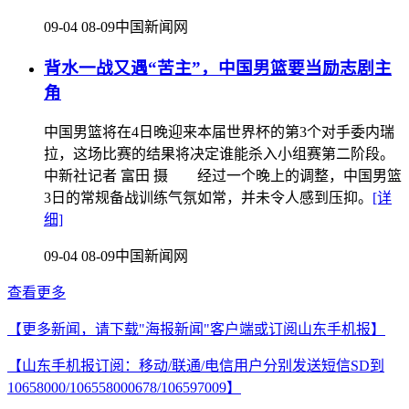
09-04 08-09
中国新闻网
背水一战又遇“苦主”，中国男篮要当励志剧主
角
中国男篮将在4日晚迎来本届世界杯的第3个对手委内瑞
拉，这场比赛的结果将决定谁能杀入小组赛第二阶段。
中新社记者 富田 摄 经过一个晚上的调整，中国男篮
3日的常规备战训练气氛如常，并未令人感到压抑。
[详
细]
09-04 08-09
中国新闻网
查看更多
【更多新闻，请下载"海报新闻"客户端或订阅山东手机报】
【山东手机报订阅：移动/联通/电信用户分别发送短信SD到
10658000/106558000678/106597009】