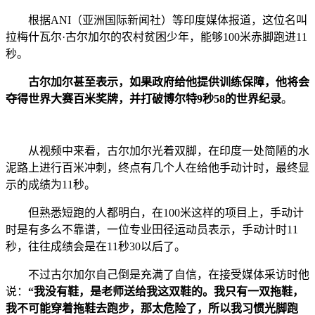
根据ANI（亚洲国际新闻社）等印度媒体报道，这位名叫
拉梅什瓦尔·古尔加尔的农村贫困少年，能够100米赤脚跑进11
秒。
古尔加尔甚至表示，如果政府给他提供训练保障，他将会
夺得世界大赛百米奖牌，并打破博尔特9秒58的世界纪录
。
从视频中来看，古尔加尔光着双脚，在印度一处简陋的水
泥路上进行百米冲刺，终点有几个人在给他手动计时，最终显
示的成绩为11秒。
但熟悉短跑的人都明白，在100米这样的项目上，手动计
时是有多么不靠谱，一位专业田径运动员表示，手动计时11
秒，往往成绩会是在11秒30以后了。
不过古尔加尔自己倒是充满了自信，在接受媒体采访时他
说：
“我没有鞋，是老师送给我这双鞋的。我只有一双拖鞋，
我不可能穿着拖鞋去跑步，那太危险了，所以我习惯光脚跑