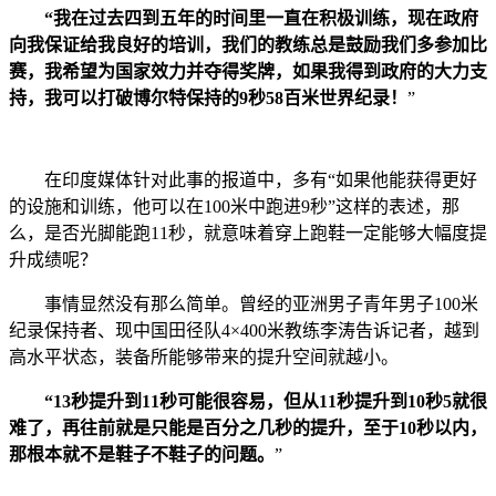
“我在过去四到五年的时间里一直在积极训练，现在政府
向我保证给我良好的培训，我们的教练总是鼓励我们多参加比
赛，我希望为国家效力并夺得奖牌，如果我得到政府的大力支
持，我可以打破博尔特保持的9秒58百米世界纪录！
”
在印度媒体针对此事的报道中，多有“如果他能获得更好
的设施和训练，他可以在100米中跑进9秒”这样的表述，那
么，是否光脚能跑11秒，就意味着穿上跑鞋一定能够大幅度提
升成绩呢？
事情显然没有那么简单。曾经的亚洲男子青年男子100米
纪录保持者、现中国田径队4×400米教练李涛告诉记者，越到
高水平状态，装备所能够带来的提升空间就越小。
“13秒提升到11秒可能很容易，但从11秒提升到10秒5就很
难了，再往前就是只能是百分之几秒的提升，至于10秒以内，
那根本就不是鞋子不鞋子的问题。
”