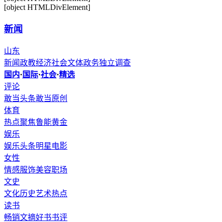
[object HTMLDivElement]
新闻
山东
新闻
政教
经济
社会
文体
政务
独立调查
国内
·
国际
·
社会
·
精选
评论
敢当头条
敢当原创
体育
热点聚焦
鲁能
黄金
娱乐
娱乐头条
明星
电影
女性
情感
服饰
美容
职场
文史
文化
历史
艺术
热点
读书
畅销
文摘
好书
书评