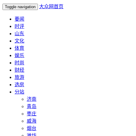
大众网首页
Toggle navigation
要闻
时评
山东
文化
体育
娱乐
时尚
财经
旅游
选房
分站
济南
青岛
枣庄
威海
烟台
潍坊