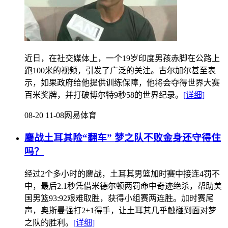
近日，在社交媒体上，一个19岁印度男孩赤脚在公路上
跑100米的视频，引发了广泛的关注。古尔加尔甚至表
示，如果政府给他提供训练保障，他将会夺得世界大赛
百米奖牌，并打破博尔特9秒58的世界纪录。
[详细]
08-20 11-08
网易体育
鏖战土耳其险“翻车” 梦之队不败金身还守得住
吗？
经过2个多小时的鏖战，土耳其男篮加时赛中接连4罚不
中，最后2.1秒凭借米德尔顿两罚命中奇迹绝杀，帮助美
国男篮93:92艰难取胜，获得小组赛两连胜。加时赛尾
声，奥斯曼强打2+1得手，让土耳其几乎触碰到面对梦
之队的胜利。
[详细]