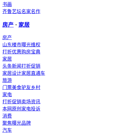
书画
齐鲁艺坛
名家
名作
房产
·
家居
房产
山东楼市
曝光维权
打折优惠
购房宝典
家居
头条新闻
打折促销
家居设计
家居直通车
旅游
门票
美食
驴友
乡村
家电
打折促销
卖场资讯
本网原创
家电投诉
消费
聚焦
曝光
品牌
汽车