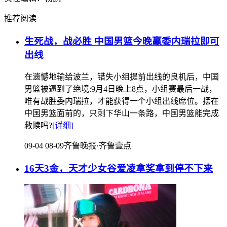
推荐阅读
生死战，战必胜 中国男篮今晚赢委内瑞拉即可
出线
在遗憾地输给波兰，错失小组提前出线的良机后，中国
男篮被逼到了绝境:9月4日晚上8点，小组赛最后一战，
唯有战胜委内瑞拉，才能获得一个小组出线席位。摆在
中国男篮面前的，只剩下华山一条路，中国男篮能完成
救赎吗?
[详细]
09-04 08-09
齐鲁晚报·齐鲁壹点
16天3金，天才少女谷爱凌拿奖拿到停不下来