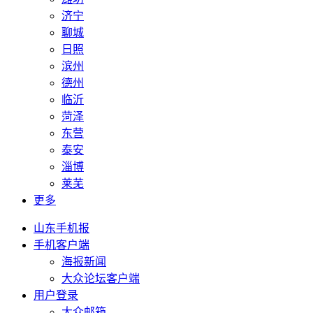
济宁
聊城
日照
滨州
德州
临沂
菏泽
东营
泰安
淄博
莱芜
更多
山东手机报
手机客户端
海报新闻
大众论坛客户端
用户登录
大众邮箱