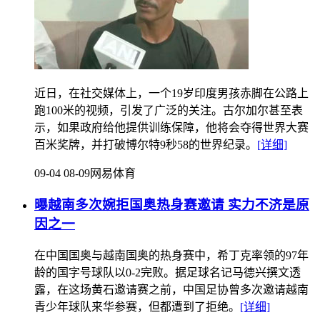
近日，在社交媒体上，一个19岁印度男孩赤脚在公路上
跑100米的视频，引发了广泛的关注。古尔加尔甚至表
示，如果政府给他提供训练保障，他将会夺得世界大赛
百米奖牌，并打破博尔特9秒58的世界纪录。
[详细]
09-04 08-09
网易体育
曝越南多次婉拒国奥热身赛邀请 实力不济是原
因之一
在中国国奥与越南国奥的热身赛中，希丁克率领的97年
龄的国字号球队以0-2完败。据足球名记马德兴撰文透
露，在这场黄石邀请赛之前，中国足协曾多次邀请越南
青少年球队来华参赛，但都遭到了拒绝。
[详细]