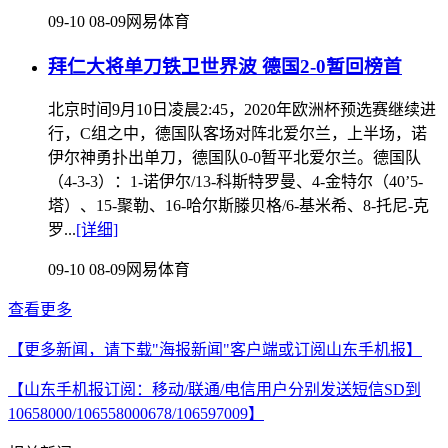
09-10 08-09
网易体育
拜仁大将单刀铁卫世界波 德国2-0暂回榜首
北京时间9月10日凌晨2:45，2020年欧洲杯预选赛继续进
行，C组之中，德国队客场对阵北爱尔兰，上半场，诺
伊尔神勇扑出单刀，德国队0-0暂平北爱尔兰。德国队
（4-3-3）：1-诺伊尔/13-科斯特罗曼、4-金特尔（40’5-
塔）、15-聚勒、16-哈尔斯滕贝格/6-基米希、8-托尼-克
罗...
[详细]
09-10 08-09
网易体育
查看更多
【更多新闻，请下载"海报新闻"客户端或订阅山东手机报】
【山东手机报订阅：移动/联通/电信用户分别发送短信SD到
10658000/106558000678/106597009】