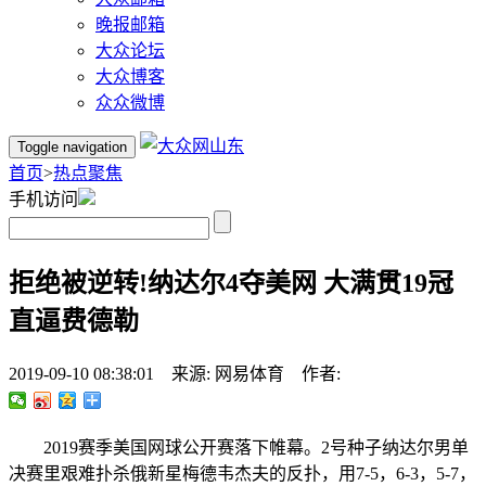
晚报邮箱
大众论坛
大众博客
众众微博
Toggle navigation
首页
>
热点聚焦
手机访问
拒绝被逆转!纳达尔4夺美网 大满贯19冠
直逼费德勒
2019-09-10 08:38:01 来源: 网易体育 作者:
2019赛季美国网球公开赛落下帷幕。2号种子纳达尔男单
决赛里艰难扑杀俄新星梅德韦杰夫的反扑，用7-5，6-3，5-7，