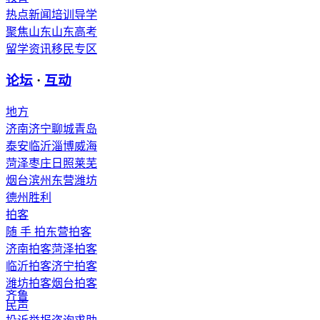
热点新闻
培训导学
聚焦山东
山东高考
留学资讯
移民专区
论坛
·
互动
地方
济南
济宁
聊城
青岛
泰安
临沂
淄博
威海
菏泽
枣庄
日照
莱芜
烟台
滨州
东营
潍坊
德州
胜利
拍客
随 手 拍
东营拍客
济南拍客
菏泽拍客
临沂拍客
济宁拍客
潍坊拍客
烟台拍客
齐鲁
民声