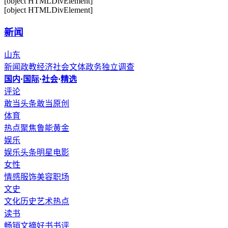
[object HTMLDivElement]
[object HTMLDivElement]
新闻
山东
新闻
政教
经济
社会
文体
政务
独立调查
国内
·
国际
·
社会
·
精选
评论
敢当头条
敢当原创
体育
热点聚焦
鲁能
黄金
娱乐
娱乐头条
明星
电影
女性
情感
服饰
美容
职场
文史
文化
历史
艺术
热点
读书
畅销
文摘
好书
书评