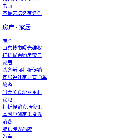
书画
齐鲁艺坛
名家
名作
房产
·
家居
房产
山东楼市
曝光维权
打折优惠
购房宝典
家居
头条新闻
打折促销
家居设计
家居直通车
旅游
门票
美食
驴友
乡村
家电
打折促销
卖场资讯
本网原创
家电投诉
消费
聚焦
曝光
品牌
汽车