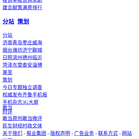
投诉举报
咨询求助
建言献策
满意排行
分站
策划
分站
济南
青岛
枣庄
威海
烟台
潍坊
济宁
聊城
日照
滨州
德州
临沂
菏泽
东营
泰安
淄博
莱芜
策划
今日专题
独立调查
权威发布
齐鲁手机报
手机杂志
3G
大屏
敢当
时评
敢当原创
敢当微评
民生
财经
时政
文体
关于我们
-
报业集团
-
版权声明
-
广告业务
-
联系方式
-
网站