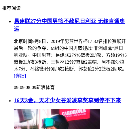
推荐阅读
易建联27分中国男篮不敌尼日利亚 无缘直通奥
运
北京时间9月8日，2019年男篮世界杯17-32名排位赛展开
最后一轮的争夺，M组的中国男篮迎战“非洲雄鹰”尼日
利亚队。中国男篮：易建联27分6篮板2助攻、方硕19分5
篮板3助攻3抢断、王哲林12分7篮板2盖帽、阿不都沙拉
木7分、孙铭徽4分9助攻2抢断、郭艾伦2分2篮板2助攻。
[详细]
09-09 08-09
新浪体育
16天3金，天才少女谷爱凌拿奖拿到停不下来