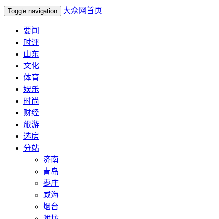
大众网首页
Toggle navigation
要闻
时评
山东
文化
体育
娱乐
时尚
财经
旅游
选房
分站
济南
青岛
枣庄
威海
烟台
潍坊