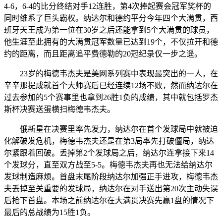
4-6，6-4的比分终结对手12连胜，第4次捧起赛会冠军奖杯的
同时维系了巨头霸权。纳达尔和德约平分今年四个大满贯，西
班牙天王成为第一位在30岁之后还能拿到5个大满贯的球员，
他生涯至此拥有的大满贯冠军数量已达到19个，不仅拉开和德
约的距离，而且距离追平费德勒的20冠纪录仅一步之遥。
23岁的梅德韦杰夫是美网系列赛中表现最突出的一人，在
辛辛那提成就首个大师赛后已经连续12场不败，然而纳达尔在
过去参加的5个赛事里也拿到26胜1负的成绩，其中就包括罗杰
斯杯决赛送蛋横扫梅德韦杰夫。
俄新星在决赛里率先发力，纳达尔在首个发球局中就被迫
化解破发危机，梅德韦杰夫还是在第3局率先打破僵局，纳达
尔紧跟着回破。丢掉第2个发球局之后，纳达尔连拿接下来14
个发球分，直至双方战至5-5。梅德韦杰夫再也无法给纳达尔
发球制造麻烦。首盘末尾阶段纳达尔加强正手进攻，梅德韦杰
夫丢掉至关重要的发球局，纳达尔在对手送出第20次主动失误
后抢下首盘。本场之前纳达尔在大满贯决赛先赢1盘的情况下
最后的总战绩为15胜1负。