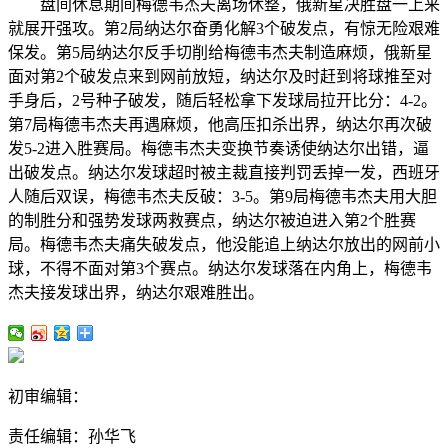
盘间休息期间梅德韦杰夫离场休整，俄新星决胜盘一上来
就展开强攻。第2局纳达尔奋勇化解3个破发点，有惊无险艰难
保发。第5局纳达尔反手切削给梅德韦杰夫制造麻烦，俄新星
面对第2个破发点来到网前放短，纳达尔及时赶到将球推至对
手身后，2号种子破发，随后轻松拿下发球局拉开比分：4-2。
第7局梅德韦杰夫再遇麻烦，他高压扣杀出界，纳达尔再次破
发5-2进入胜赛局。梅德韦杰夫变换节奏诱使纳达尔出错，逼
出破发点。纳达尔发球超时被主裁直接判罚丢掉一发，西班牙
人随后双误，梅德韦杰夫反破：3-5。第9局梅德韦杰夫用大胆
的制胜分和强势发球两救赛点，纳达尔被迫进入第2个胜赛
局。梅德韦杰夫痛失破发点，他没能追上纳达尔放出的网前小
球，不得不面对第3个赛点。纳达尔发球落在内角上，梅德韦
杰夫接发球出界，纳达尔艰难胜出。
初审编辑：
责任编辑：孙华飞