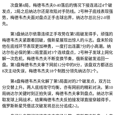
次盘第4局，梅德韦杰夫0-40落后的情况下接连逃过4个破
发点，2局之后纳达尔还是攻陷对手防线。2号种子底线表现强
势，梅德韦杰夫面对盘点正手击球出界，纳达尔总比分2-0领
先。
第3盘纳达尔依靠连续正手攻势在第5局破发得手，顽强的
梅德韦杰夫紧跟着回破，俄新星展现出惊人的斗志。盘末阶段
他在底线环节表现更加神勇，一度打出连赢7分的小高潮。纳
达尔在必保的第12局里面对3个连续盘点，2号种子发球上网化
解一次危机，梅德韦杰夫不断变换节奏，俄新星破发追回一
盘。第3盘梅德韦杰夫拿下网前12分中的8分，该盘双方都送出
8次主动失误，梅德韦杰夫18个制胜分领先纳达尔2个。
第4盘梅德韦杰夫化解了第5局面对的2个破发点，双方比
分交替上升。两人底线攻守均衡，亦有网前的精彩对决。第10
局纳达尔关键时刻正拍失误，梅德韦杰夫拿到盘点。纳达尔采
取发球上网战术，结果梅德韦杰夫反拍接发球直接穿越得手，
俄罗斯新星凭借这次破发将总比分追成2-2。