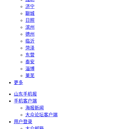
济宁
聊城
日照
滨州
德州
临沂
菏泽
东营
泰安
淄博
莱芜
更多
山东手机报
手机客户端
海报新闻
大众论坛客户端
用户登录
大众邮箱