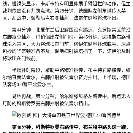
线，慢镜头显示，卡斯卡特有明显伸展手臂阻拦的动作，但主
裁判依然没有判罚点球。第28分钟，德国队左侧角球传入禁
区，乱战中，聚勒后点右脚抽射，法雷尔倒地将球扑出。
第44分钟，北爱尔兰后卫解围没有踢远，克罗斯禁区前沿
右脚凌空抽射，稍稍偏出左侧门柱。第45分钟，达拉斯右路带
球杀入禁区，大力将球扫向门前，诺伊尔倒地扑球脱手，后点
包抄的华盛顿准备不及，倒地扫射被塔挡了一下，诺伊尔及时
将球压在门线前。
半场补时阶段，聚勒中路精准挑传，布兰特右路横传，维
尔纳直面法雷尔，右脚推射被法雷尔奋力扑出。上半场，德国
队客场0-0暂平北爱尔兰。
易地再战，第47分钟，哈尔斯滕贝格左路传中，后点无人
盯防的科斯特罗曼右脚抽射被法雷尔挡出。
第48分钟，科斯特罗曼右路传中，布兰特中路头球一蹭，