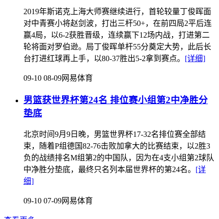
2019年斯诺克上海大师赛继续进行，首轮较量丁俊晖面
对中青赛小将赵剑波，打出三杆50+，在前四局2平后连
赢4局，以6-2获胜晋级，连续赢下12场内战，打进第二
轮将面对罗伯逊。局丁俊晖单杆55分奠定大势，此后长
台打进红球再上手，以80-37胜出5-2拿到赛点。
[详细]
09-10 08-09
网易体育
男篮获世界杯第24名 排位赛小组第2中净胜分
垫底
北京时间9月9日晚，男篮世界杯17-32名排位赛全部结
束，随着P组德国82-76击败加拿大的比赛结束，以2胜3
负的战绩排名M组第2的中国队，因为在4支小组第2球队
中净胜分垫底，最终只名列本届世界杯的第24名。
[详
细]
09-10 07-09
网易体育