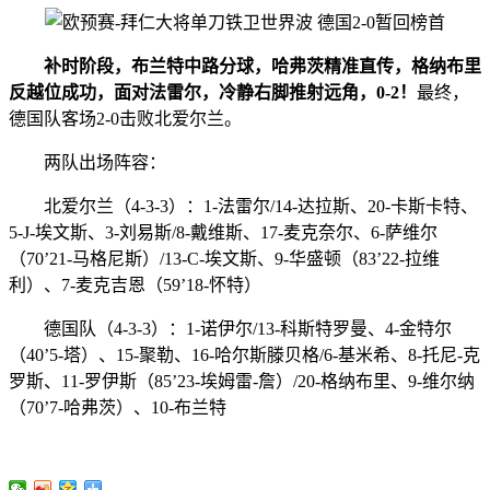
补时阶段，布兰特中路分球，哈弗茨精准直传，格纳布里
反越位成功，面对法雷尔，冷静右脚推射远角，0-2！
最终，
德国队客场2-0击败北爱尔兰。
两队出场阵容：
北爱尔兰（4-3-3）：1-法雷尔/14-达拉斯、20-卡斯卡特、
5-J-埃文斯、3-刘易斯/8-戴维斯、17-麦克奈尔、6-萨维尔
（70’21-马格尼斯）/13-C-埃文斯、9-华盛顿（83’22-拉维
利）、7-麦克吉恩（59’18-怀特）
德国队（4-3-3）：1-诺伊尔/13-科斯特罗曼、4-金特尔
（40’5-塔）、15-聚勒、16-哈尔斯滕贝格/6-基米希、8-托尼-克
罗斯、11-罗伊斯（85’23-埃姆雷-詹）/20-格纳布里、9-维尔纳
（70’7-哈弗茨）、10-布兰特