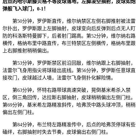
后点的哈尔斯滕贝格不等皮球落地，左脚凌空抽射，皮球如炮
弹般飞入球门，0-1！
第50分钟，罗伊斯直传，维尔纳禁区左侧右脚推射被法雷
尔扑出，罗伊斯跟上左脚抽射，皮球变向后反弹到后点无人盯
防的科洛斯特曼脚下，后者射门踢高。第52分钟，维尔纳右路
横传，格纳布里中路直传，布兰特禁区左侧横传，格纳布里跟
上右脚推射稍稍偏出。
第53分钟，罗伊斯禁区前沿回敲，维尔纳跟上右脚抽射，
法雷尔飞身用指尖将球碰出底线。第56分钟，罗伊斯任意球直
接攻门，皮球越过人墙，法雷尔飞身侧扑化解险情。
第63分钟，怀特右路带球高速突破，晃倒基米希杀入禁
区，倒三角回传，达拉斯右脚抽射，皮球稍稍偏出左侧门柱。
第69分钟，基米希左路精准斜传，哈弗茨中路头球冲顶，稍稍
偏出左侧门柱。
第84分钟，布兰特左路精准传中，后点的哈弗茨停球有些
磕绊，右脚抽射时失去节奏，皮球偏出右侧门柱。