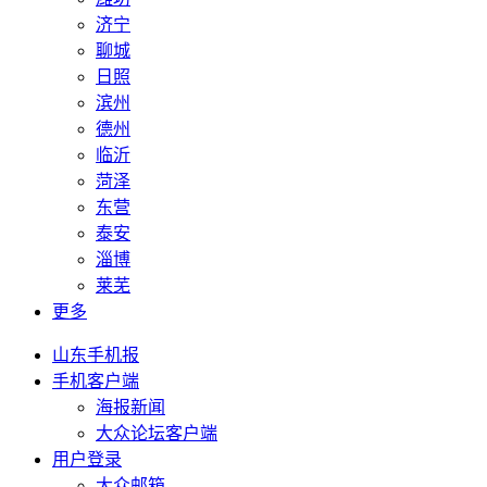
济宁
聊城
日照
滨州
德州
临沂
菏泽
东营
泰安
淄博
莱芜
更多
山东手机报
手机客户端
海报新闻
大众论坛客户端
用户登录
大众邮箱