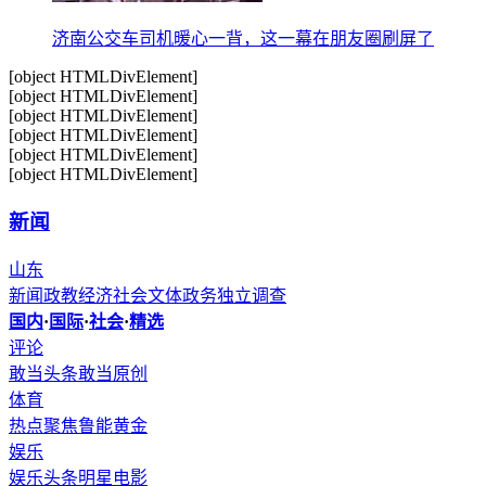
济南公交车司机暖心一背，这一幕在朋友圈刷屏了
[object HTMLDivElement]
[object HTMLDivElement]
[object HTMLDivElement]
[object HTMLDivElement]
[object HTMLDivElement]
[object HTMLDivElement]
新闻
山东
新闻
政教
经济
社会
文体
政务
独立调查
国内
·
国际
·
社会
·
精选
评论
敢当头条
敢当原创
体育
热点聚焦
鲁能
黄金
娱乐
娱乐头条
明星
电影