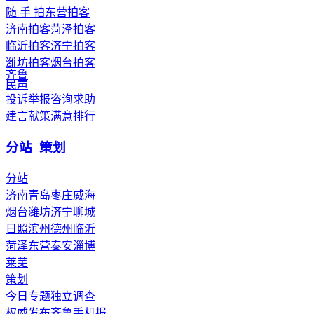
随 手 拍
东营拍客
济南拍客
菏泽拍客
临沂拍客
济宁拍客
潍坊拍客
烟台拍客
齐鲁
民声
投诉举报
咨询求助
建言献策
满意排行
分站
策划
分站
济南
青岛
枣庄
威海
烟台
潍坊
济宁
聊城
日照
滨州
德州
临沂
菏泽
东营
泰安
淄博
莱芜
策划
今日专题
独立调查
权威发布
齐鲁手机报