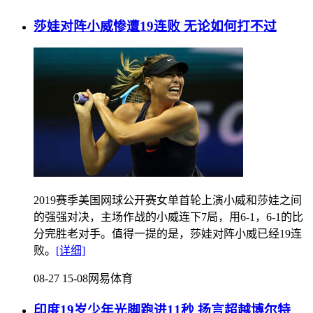
莎娃对阵小威惨遭19连败 无论如何打不过
2019赛季美国网球公开赛女单首轮上演小威和莎娃之间
的强强对决，主场作战的小威连下7局，用6-1，6-1的比
分完胜老对手。值得一提的是，莎娃对阵小威已经19连
败。
[详细]
08-27 15-08
网易体育
印度19岁少年光脚跑进11秒 扬言超越博尔特