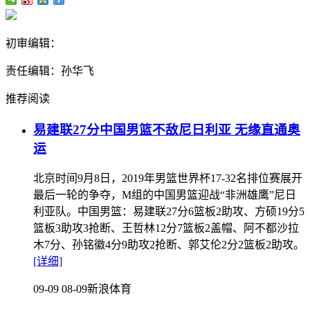
初审编辑：
责任编辑：孙华飞
推荐阅读
易建联27分中国男篮不敌尼日利亚 无缘直通奥
运
北京时间9月8日，2019年男篮世界杯17-32名排位赛展开
最后一轮的争夺，M组的中国男篮迎战“非洲雄鹰”尼日
利亚队。中国男篮：易建联27分6篮板2助攻、方硕19分5
篮板3助攻3抢断、王哲林12分7篮板2盖帽、阿不都沙拉
木7分、孙铭徽4分9助攻2抢断、郭艾伦2分2篮板2助攻。
[详细]
09-09 08-09
新浪体育