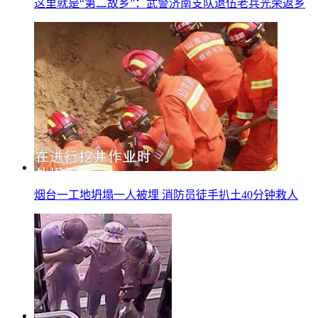
这里就是“第二故乡”：武警济南支队退伍老兵光荣返乡
烟台一工地坍塌一人被埋 消防员徒手扒土40分钟救人