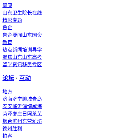
健康
山东卫生
院长在线
精彩专题
鲁企
鲁企要闻
山东国资
教育
热点新闻
培训导学
聚焦山东
山东高考
留学资讯
移民专区
论坛
·
互动
地方
济南
济宁
聊城
青岛
泰安
临沂
淄博
威海
菏泽
枣庄
日照
莱芜
烟台
滨州
东营
潍坊
德州
胜利
拍客