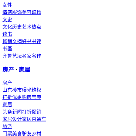
女性
情感
服饰
美容
职场
文史
文化
历史
艺术
热点
读书
畅销
文摘
好书
书评
书画
齐鲁艺坛
名家
名作
房产
·
家居
房产
山东楼市
曝光维权
打折优惠
购房宝典
家居
头条新闻
打折促销
家居设计
家居直通车
旅游
门票
美食
驴友
乡村