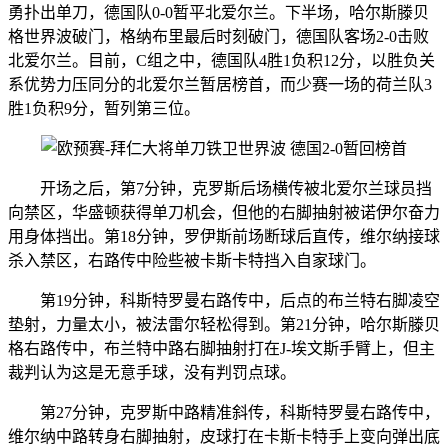
勇扑出单刀，德国队0-0暂平北爱尔兰。下半场，哈尔斯滕贝
格世界波破门，格纳布里最后时刻破门，德国队客场2-0击败
北爱尔兰。目前，C组之中，德国队4胜1负积12分，以胜负关
系优势力压同分的北爱尔兰暂居榜首，而少赛一场的荷兰队3
胜1负积9分，暂列第三位。
开场之后，第7分钟，克罗斯后场横传被北爱尔兰球员挡
向禁区，华盛顿获得单刀机会，但他的右脚抽射被诺伊尔奋力
用身体挡出。第18分钟，罗伊斯前场断球后直传，维尔纳接球
杀入禁区，右路传中险些被卡斯卡特挡入自家球门。
第19分钟，科斯特罗曼右路传中，后点的布兰特右脚凌空
垫射，力量太小，被法雷尔轻松得到。第21分钟，哈尔斯滕贝
格右路传中，布兰特中路右脚抽射打在J-埃文斯手臂上，但主
裁判认为这是无意手球，没有判罚点球。
第27分钟，克罗斯中路精准斜传，科斯特罗曼右路传中，
维尔纳中路转身右脚抽射，皮球打在卡斯卡特手上变向弹出底