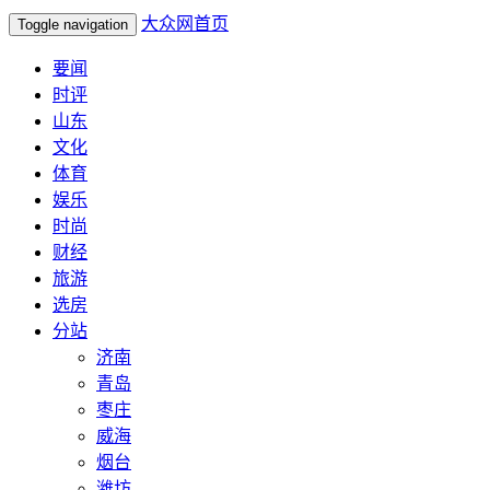
大众网首页
Toggle navigation
要闻
时评
山东
文化
体育
娱乐
时尚
财经
旅游
选房
分站
济南
青岛
枣庄
威海
烟台
潍坊