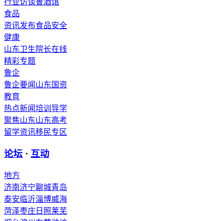
行业访谈
鲁酒馆
食品
资讯发布
食品安全
健康
山东卫生
院长在线
精彩专题
鲁企
鲁企要闻
山东国资
教育
热点新闻
培训导学
聚焦山东
山东高考
留学资讯
移民专区
论坛
·
互动
地方
济南
济宁
聊城
青岛
泰安
临沂
淄博
威海
菏泽
枣庄
日照
莱芜