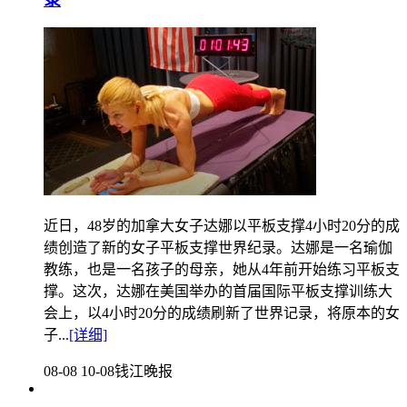
近日，48岁的加拿大女子达娜以平板支撑4小时20分的成
绩创造了新的女子平板支撑世界纪录。达娜是一名瑜伽
教练，也是一名孩子的母亲，她从4年前开始练习平板支
撑。这次，达娜在美国举办的首届国际平板支撑训练大
会上，以4小时20分的成绩刷新了世界记录，将原本的女
子...
[详细]
08-08 10-08
钱江晚报