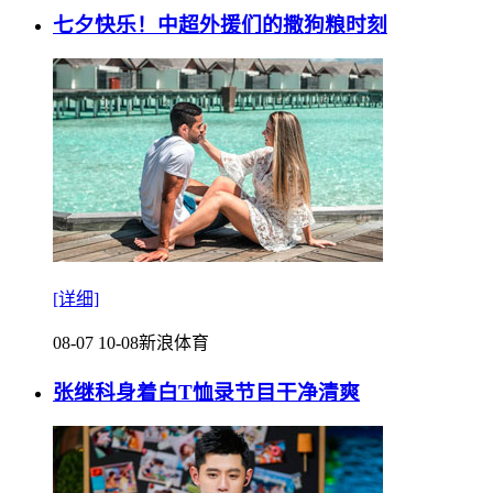
七夕快乐！中超外援们的撒狗粮时刻
[详细]
08-07 10-08
新浪体育
张继科身着白T恤录节目干净清爽