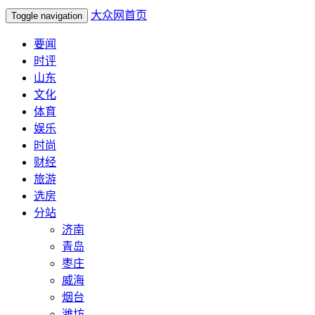
大众网首页
Toggle navigation
要闻
时评
山东
文化
体育
娱乐
时尚
财经
旅游
选房
分站
济南
青岛
枣庄
威海
烟台
潍坊