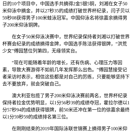
日的10个项目中，中国选手共摘得2金5银5铜，刘湘在女子50
米仰泳中摘金，并以27秒35的成绩打破世界杯纪录，闫子贝以
59秒08获得男子100米蛙泳冠军。中国仰泳名将徐嘉余摘得男
子200米仰泳铜牌。
在女子50米仰泳决赛中，世界纪录保持者刘湘以打破世界
杯赛会纪录的成绩摘得金牌，中国选手陈洁获得银牌，“洪荒
少女”傅园慧位列第四，无缘领奖台。
“现在可能随着年龄的增长，还有伤病、心理压力等因
素，导致大赛游得不如前几年发挥那么出色。”傅园慧接受记
者采访时表示，相信这些都是对自己的厉练，只要能够坚持下
去不要放弃，就会突破自己。
澳大利亚包揽了男子200米仰泳决赛前两名，世界杯纪录
保持者拉金优势明显，以1分56秒39的成绩夺冠，霍拉尔德以1
分57秒94的成绩获得银牌，前50米还冲在第一位的徐嘉余最终
以1分59秒59的成绩排名第三位。
在刚刚结束的2019年国际泳联世锦赛上摘得男子100米仰