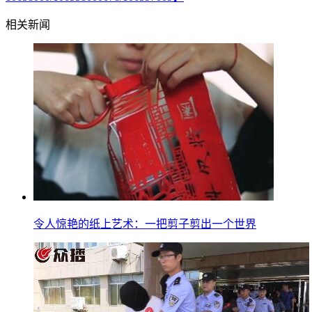
相关新闻
令人惊艳的纸上艺术：一把剪子剪出一个世界