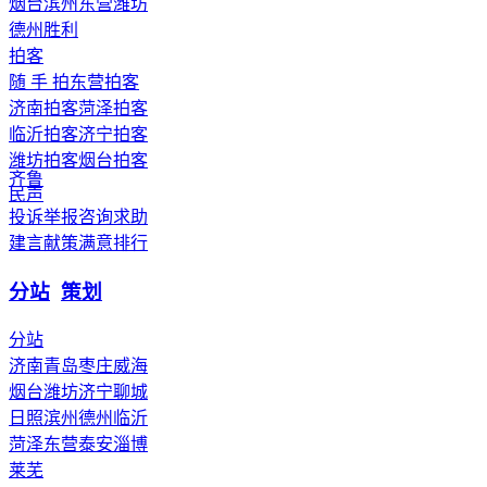
烟台
滨州
东营
潍坊
德州
胜利
拍客
随 手 拍
东营拍客
济南拍客
菏泽拍客
临沂拍客
济宁拍客
潍坊拍客
烟台拍客
齐鲁
民声
投诉举报
咨询求助
建言献策
满意排行
分站
策划
分站
济南
青岛
枣庄
威海
烟台
潍坊
济宁
聊城
日照
滨州
德州
临沂
菏泽
东营
泰安
淄博
莱芜