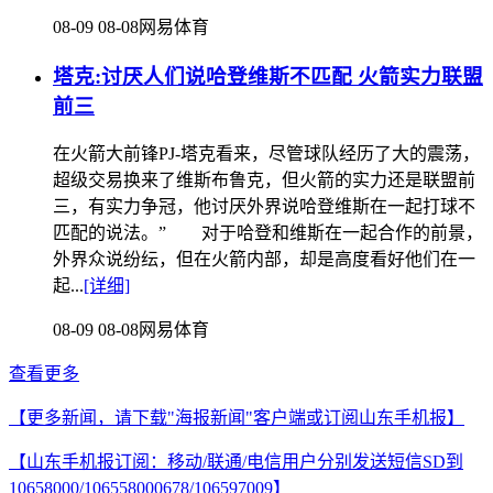
08-09 08-08
网易体育
塔克:讨厌人们说哈登维斯不匹配 火箭实力联盟
前三
在火箭大前锋PJ-塔克看来，尽管球队经历了大的震荡，
超级交易换来了维斯布鲁克，但火箭的实力还是联盟前
三，有实力争冠，他讨厌外界说哈登维斯在一起打球不
匹配的说法。” 对于哈登和维斯在一起合作的前景，
外界众说纷纭，但在火箭内部，却是高度看好他们在一
起...
[详细]
08-09 08-08
网易体育
查看更多
【更多新闻，请下载"海报新闻"客户端或订阅山东手机报】
【山东手机报订阅：移动/联通/电信用户分别发送短信SD到
10658000/106558000678/106597009】