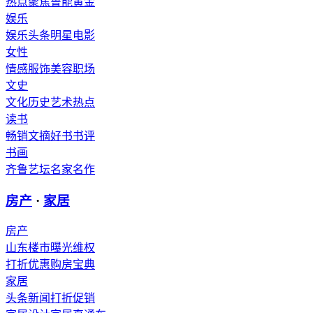
热点聚焦
鲁能
黄金
娱乐
娱乐头条
明星
电影
女性
情感
服饰
美容
职场
文史
文化
历史
艺术
热点
读书
畅销
文摘
好书
书评
书画
齐鲁艺坛
名家
名作
房产
·
家居
房产
山东楼市
曝光维权
打折优惠
购房宝典
家居
头条新闻
打折促销