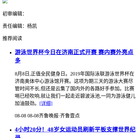
初审编辑：
责任编辑：杨凯
推荐阅读
游泳世界杯今日在济南正式开赛 赛内赛外亮点
多
8月8日,正值全民健身日。2019年国际泳联游泳世界杯在
济南奥体中心游泳馆开赛。这项为期三天的游泳大赛尽
管时间不长,但还是云集了国内外的各路好手参加。比赛
哨已经吹响,就让我们一起走近碧波泳池,一同为游泳健儿
加油鼓劲。
[详细]
08-08 08-08
齐鲁晚报·齐鲁壹点
4小时20分！48岁女运动员刷新平板支撑世界纪
录