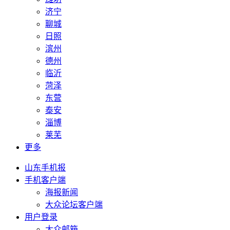
济宁
聊城
日照
滨州
德州
临沂
菏泽
东营
泰安
淄博
莱芜
更多
山东手机报
手机客户端
海报新闻
大众论坛客户端
用户登录
大众邮箱