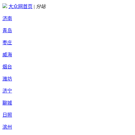
大众网首页
|
分站
济南
青岛
枣庄
威海
烟台
潍坊
济宁
聊城
日照
滨州