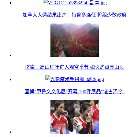
加拿大大选结果出炉：特鲁多连任 将组少数政府
济南：高山红叶进入观赏季节 如火焰点亮山头
国博"甲骨文文化展"开幕 190件展品"证古泽今"