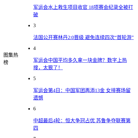
军运会水上救生项目收官 18项赛会纪录全被打
破
3
法国公开赛林丹2:0晋级 避免连续四次“首轮游”
4
图集热
军运会中国平均多久拿一块金牌？数字上热
榜
搜，太狠了！
5
军运会第4日：中国军团再添13金 女排赛场留
遗憾
6
中超最后4轮：恒大争冠占优 苏鲁争夺联赛第
四