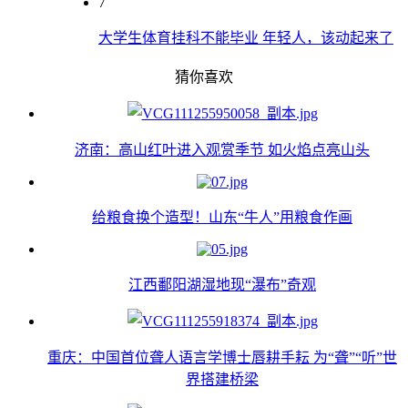
7
大学生体育挂科不能毕业 年轻人，该动起来了
猜你喜欢
济南：高山红叶进入观赏季节 如火焰点亮山头
给粮食换个造型！山东“牛人”用粮食作画
江西鄱阳湖湿地现“瀑布”奇观
重庆：中国首位聋人语言学博士唇耕手耘 为“聋”“听”世
界搭建桥梁