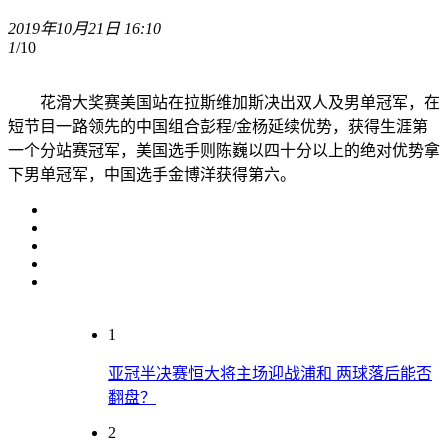
2019年10月21日 16:10
1
/10
花滑大奖赛美国站在拉斯维加斯决出双人及男单冠军，在
短节目一路领先的中国组合彭程/金杨延续优势，获得生涯第
一个分站赛冠军，美国选手则陈巍以四十分以上的绝对优势拿
下男单冠军，中国选手金博洋获得第六。
1
亚冠半决赛恒大将主场迎战浦和 两球落后能否
翻盘？
2