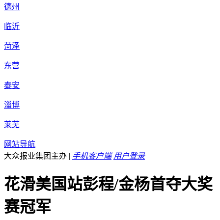
德州
临沂
菏泽
东营
泰安
淄博
莱芜
网站导航
大众报业集团主办
|
手机客户端
用户登录
花滑美国站彭程/金杨首夺大奖
赛冠军