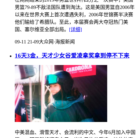
男篮79-89不敌法国队遭到淘汰。这是美国男篮自2006年
以来在世界大赛上首次遭遇失利，2006年世锦赛半决赛
他们输给了希腊队。至此，本届赛会两大夺冠热门美
国、塞尔维亚全部出局。
[详细]
09-11 21-09
大众网·海报新闻
16天3金，天才少女谷爱凌拿奖拿到停不下来
中美混血、滑雪天才、会流利的中文、今年6月加入中国