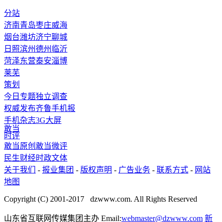
分站
济南
青岛
枣庄
威海
烟台
潍坊
济宁
聊城
日照
滨州
德州
临沂
菏泽
东营
泰安
淄博
莱芜
策划
今日专题
独立调查
权威发布
齐鲁手机报
手机杂志
3G
大屏
敢当
时评
敢当原创
敢当微评
民生
财经
时政
文体
关于我们
-
报业集团
-
版权声明
-
广告业务
-
联系方式
-
网站
地图
Copyright (C) 2001-2017 dzwww.com. All Rights Reserved
山东省互联网传媒集团主办 Email:
webmaster@dzwww.com
新