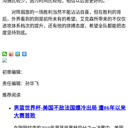
沟通比较少，因为时间比较短，相信以后会更好的。”
对阵弱旅的一场胜利当然不能沾沾自喜，但在胜利的背
后，外界看到的则是前所未有的希望。艾克森所带来的不仅仅
进攻体系档次的提升，还有他的拼搏态度，希望全队都能把态
度坚持到底。
初审编辑：
责任编辑：孙华飞
推荐阅读
男篮世界杯-美国不敌法国爆冷出局 遭06年以来
大赛首败
在刚刚结束的2019年男篮世界杯四分之一决赛中，美国