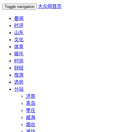
大众网首页
Toggle navigation
要闻
时评
山东
文化
体育
娱乐
时尚
财经
旅游
选房
分站
济南
青岛
枣庄
威海
烟台
潍坊