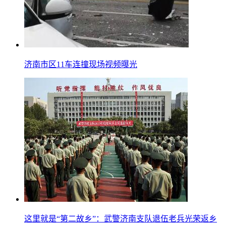
济南市区11车连撞现场视频曝光
这里就是“第二故乡”：武警济南支队退伍老兵光荣返乡