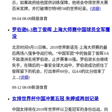
示，如果政府给他提供训练保障，他将会夺得世界大赛
百米奖牌，并打破博尔特9秒58的世界纪录。
[详细]
09-04 08-09
网易体育
罗伯逊6-3胜丁俊晖 上海大师赛中国球员全军覆
没
北京时间9月11日晚，2019世界斯诺克·上海大师赛的最
后两场八强争夺战打响。“中国军团”中的独苗丁俊晖3-6
不敌澳洲名将罗伯逊，止步赛事16强。罗伯逊长台继续
失手，在随后的一番安全球大战中，罗伯逊成功抓住丁
俊晖留下的机会，打出单杆69分，以4-0的比分结束了
上...
[详细]
09-12 08-09
新浪体育
女排世界杯中国冲第五冠 朱婷或再创记录
中国女排将在2019年世界杯以卫冕冠军的身份出战，向