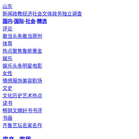
山东
新闻
政教
经济
社会
文体
政务
独立调查
国内
·
国际
·
社会
·
精选
评论
敢当头条
敢当原创
体育
热点聚焦
鲁能
黄金
娱乐
娱乐头条
明星
电影
女性
情感
服饰
美容
职场
文史
文化
历史
艺术
热点
读书
畅销
文摘
好书
书评
书画
齐鲁艺坛
名家
名作