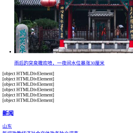
雨后趵突泉撒欢喷，一夜间水位暴涨30厘米
[object HTMLDivElement]
[object HTMLDivElement]
[object HTMLDivElement]
[object HTMLDivElement]
[object HTMLDivElement]
[object HTMLDivElement]
新闻
山东