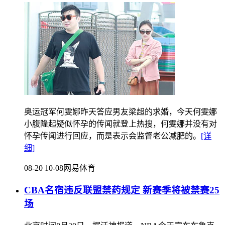
奥运冠军何雯娜昨天答应男友梁超的求婚，今天何雯娜
小腹隆起疑似怀孕的传闻就登上热搜，何雯娜并没有对
怀孕传闻进行回应，而是表示会监督老公减肥的。
[详
细]
08-20 10-08
网易体育
CBA名宿违反联盟禁药规定 新赛季将被禁赛25
场