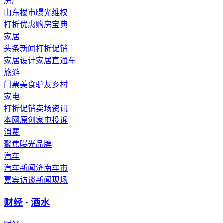
房产
山东楼市
曝光维权
打折优惠
购房宝典
家居
头条新闻
打折促销
家居设计
家居直通车
旅游
门票
美食
驴友
乡村
家电
打折促销
卖场资讯
本网原创
家电投诉
消费
聚焦
曝光
品牌
汽车
汽车新闻
济南车市
嘉宾访谈
新闻现场
财经
·
酒水