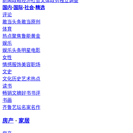
新闻
政教
经济
社会
文体
政务
独立调查
国内
·
国际
·
社会
·
精选
评论
敢当头条
敢当原创
体育
热点聚焦
鲁能
黄金
娱乐
娱乐头条
明星
电影
女性
情感
服饰
美容
职场
文史
文化
历史
艺术
热点
读书
畅销
文摘
好书
书评
书画
齐鲁艺坛
名家
名作
房产
·
家居