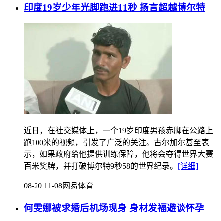
印度19岁少年光脚跑进11秒 扬言超越博尔特
近日，在社交媒体上，一个19岁印度男孩赤脚在公路上
跑100米的视频，引发了广泛的关注。古尔加尔甚至表
示，如果政府给他提供训练保障，他将会夺得世界大赛
百米奖牌，并打破博尔特9秒58的世界纪录。
[详细]
08-20 11-08
网易体育
何雯娜被求婚后机场现身 身材发福避谈怀孕