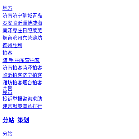
地方
济南
济宁
聊城
青岛
泰安
临沂
淄博
威海
菏泽
枣庄
日照
莱芜
烟台
滨州
东营
潍坊
德州
胜利
拍客
随 手 拍
东营拍客
济南拍客
菏泽拍客
临沂拍客
济宁拍客
潍坊拍客
烟台拍客
齐鲁
民声
投诉举报
咨询求助
建言献策
满意排行
分站
策划
分站