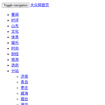
大众网首页
Toggle navigation
要闻
时评
山东
文化
体育
娱乐
时尚
财经
旅游
选房
分站
济南
青岛
枣庄
威海
烟台
潍坊