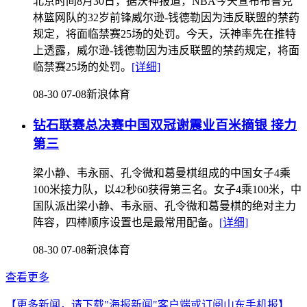
北京时间8月30日，据沃神报道，NBA今天宣布布鲁克
林篮网队的32岁前锋威尔逊-钱德勒因为违反联盟的禁药
规定，将面临禁赛25场的处罚。今天，沃神率先在推特
上透露，威尔逊-钱德勒因为违反联盟的禁药规定，将面
临禁赛25场的处罚。
[详细]
08-30 07-08
新浪体育
钻石联赛总决赛中国双冠谢震业百米摘银 接力
第三
梁小静、韦永丽、孔令微和葛曼棋组成的中国女子4乘
100米接力队，以42秒60获得第三名。女子4乘100米，中
国队派出梁小静、韦永丽、孔令微和葛曼棋的绝对主力
阵容，四棒顺序设置也是最常用配备。
[详细]
08-30 07-08
新浪体育
查看更多
【更多新闻，请下载"海报新闻"客户端或订阅山东手机报】