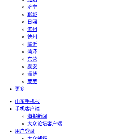
济宁
聊城
日照
滨州
德州
临沂
菏泽
东营
泰安
淄博
莱芜
更多
山东手机报
手机客户端
海报新闻
大众论坛客户端
用户登录
大众邮箱