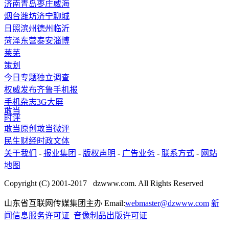
济南
青岛
枣庄
威海
烟台
潍坊
济宁
聊城
日照
滨州
德州
临沂
菏泽
东营
泰安
淄博
莱芜
策划
今日专题
独立调查
权威发布
齐鲁手机报
手机杂志
3G
大屏
敢当
时评
敢当原创
敢当微评
民生
财经
时政
文体
关于我们
-
报业集团
-
版权声明
-
广告业务
-
联系方式
-
网站
地图
Copyright (C) 2001-2017 dzwww.com. All Rights Reserved
山东省互联网传媒集团主办 Email:
webmaster@dzwww.com
新
闻信息服务许可证
音像制品出版许可证