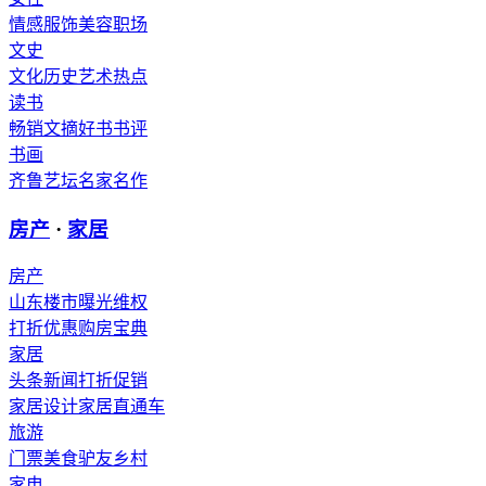
情感
服饰
美容
职场
文史
文化
历史
艺术
热点
读书
畅销
文摘
好书
书评
书画
齐鲁艺坛
名家
名作
房产
·
家居
房产
山东楼市
曝光维权
打折优惠
购房宝典
家居
头条新闻
打折促销
家居设计
家居直通车
旅游
门票
美食
驴友
乡村
家电