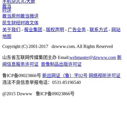
手机杂志
3G
大屏
敢当
时评
敢当原创
敢当微评
民生
财经
时政
文体
关于我们
-
报业集团
-
版权声明
-
广告业务
-
联系方式
-
网站
地图
Copyright (C) 2001-2017 dzwww.com. All Rights Reserved
山东省互联网传媒集团主办 Email:
webmaster@dzwww.com
新
闻信息服务许可证
音像制品出版许可证
鲁ICP备09023866号
新出网证（鲁）字02号
网络视听许可证
违法不良信息举报电话：0531-85196540
@2015 Dzwww 鲁ICP备09023866号