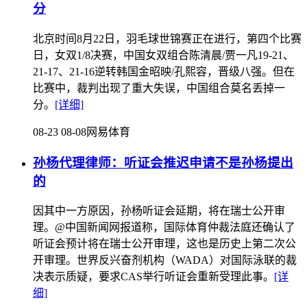
分
北京时间8月22日，羽毛球世锦赛正在进行，第四个比赛
日，女双1/8决赛，中国女双组合陈清晨/贾一凡19-21、
21-17、21-16逆转韩国金昭映/孔熙容，晋级八强。但在
比赛中，裁判出现了重大失误，中国组合莫名丢掉一
分。
[详细]
08-23 08-08
网易体育
孙杨代理律师：听证会推迟申请不是孙杨提出
的
因其中一方原因，孙杨听证会延期，将在瑞士公开审
理。@中国新闻网报道称，国际体育仲裁法庭还确认了
听证会预计将在瑞士公开审理，这也是历史上第二次公
开审理。世界反兴奋剂机构（WADA）对国际泳联的裁
决表示质疑，要求CAS举行听证会重新受理此事。
[详
细]