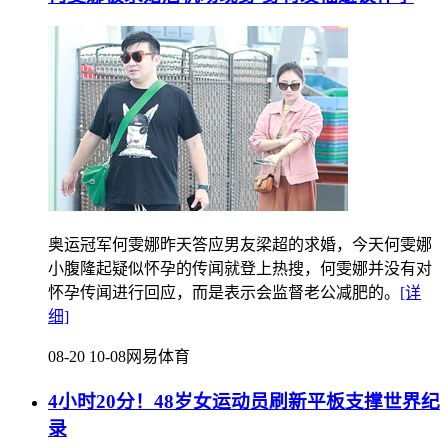
奥运冠军何雯娜昨天答应男友梁超的求婚，今天何雯娜
小腹隆起疑似怀孕的传闻就登上热搜，何雯娜并没有对
怀孕传闻进行回应，而是表示会监督老公减肥的。
[详
细]
08-20 10-08
网易体育
4小时20分！48岁女运动员刷新平板支撑世界纪
录