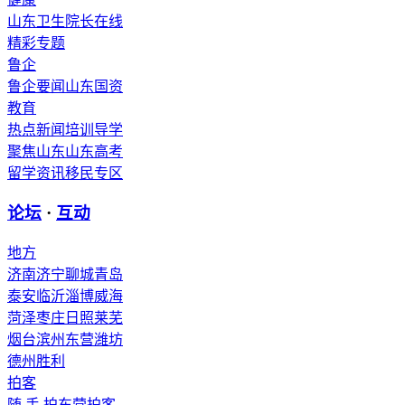
山东卫生
院长在线
精彩专题
鲁企
鲁企要闻
山东国资
教育
热点新闻
培训导学
聚焦山东
山东高考
留学资讯
移民专区
论坛
·
互动
地方
济南
济宁
聊城
青岛
泰安
临沂
淄博
威海
菏泽
枣庄
日照
莱芜
烟台
滨州
东营
潍坊
德州
胜利
拍客
随 手 拍
东营拍客