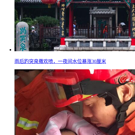
雨后趵突泉撒欢喷，一夜间水位暴涨30厘米