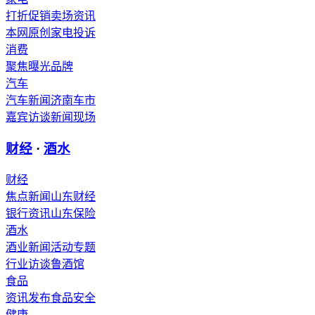
打折促销
卖场资讯
本网原创
家电投诉
消费
聚焦
曝光
品牌
汽车
汽车新闻
济南车市
嘉宾访谈
新闻现场
财经
·
酒水
财经
焦点新闻
山东财经
银行资讯
山东保险
酒水
酒业新闻
活动专题
行业访谈
鲁酒馆
食品
资讯发布
食品安全
健康