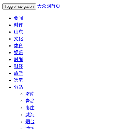
大众网首页
Toggle navigation
要闻
时评
山东
文化
体育
娱乐
时尚
财经
旅游
选房
分站
济南
青岛
枣庄
威海
烟台
潍坊