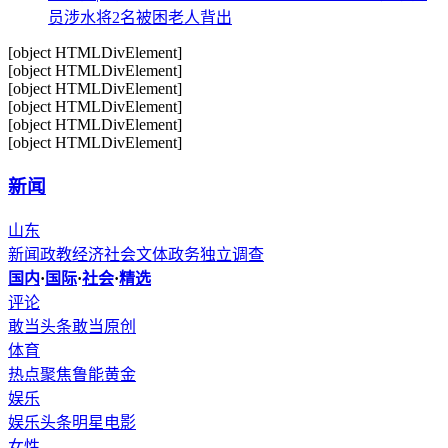
员涉水将2名被困老人背出
[object HTMLDivElement]
[object HTMLDivElement]
[object HTMLDivElement]
[object HTMLDivElement]
[object HTMLDivElement]
[object HTMLDivElement]
新闻
山东
新闻
政教
经济
社会
文体
政务
独立调查
国内
·
国际
·
社会
·
精选
评论
敢当头条
敢当原创
体育
热点聚焦
鲁能
黄金
娱乐
娱乐头条
明星
电影
女性