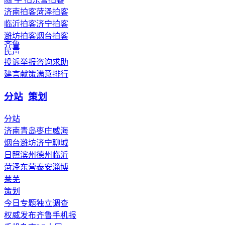
济南拍客
菏泽拍客
临沂拍客
济宁拍客
潍坊拍客
烟台拍客
齐鲁
民声
投诉举报
咨询求助
建言献策
满意排行
分站
策划
分站
济南
青岛
枣庄
威海
烟台
潍坊
济宁
聊城
日照
滨州
德州
临沂
菏泽
东营
泰安
淄博
莱芜
策划
今日专题
独立调查
权威发布
齐鲁手机报