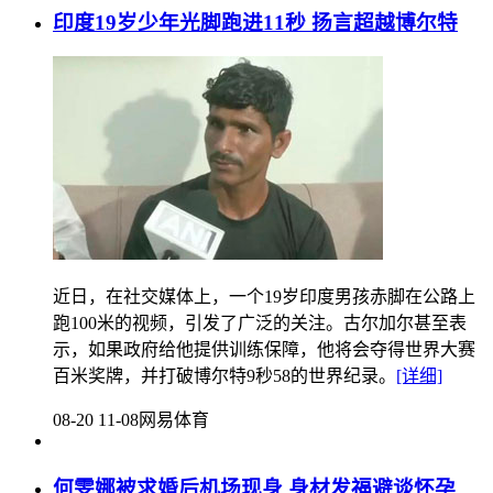
印度19岁少年光脚跑进11秒 扬言超越博尔特
近日，在社交媒体上，一个19岁印度男孩赤脚在公路上
跑100米的视频，引发了广泛的关注。古尔加尔甚至表
示，如果政府给他提供训练保障，他将会夺得世界大赛
百米奖牌，并打破博尔特9秒58的世界纪录。
[详细]
08-20 11-08
网易体育
何雯娜被求婚后机场现身 身材发福避谈怀孕