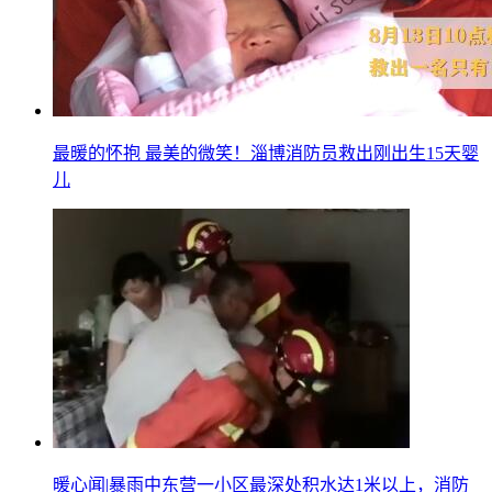
最暖的怀抱 最美的微笑！淄博消防员救出刚出生15天婴
儿
暖心闻|暴雨中东营一小区最深处积水达1米以上，消防