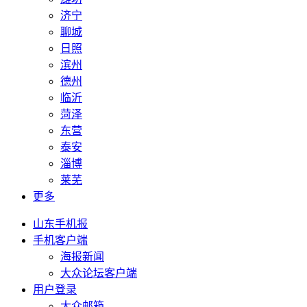
济宁
聊城
日照
滨州
德州
临沂
菏泽
东营
泰安
淄博
莱芜
更多
山东手机报
手机客户端
海报新闻
大众论坛客户端
用户登录
大众邮箱