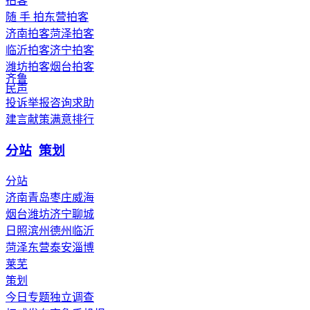
拍客
随 手 拍
东营拍客
济南拍客
菏泽拍客
临沂拍客
济宁拍客
潍坊拍客
烟台拍客
齐鲁
民声
投诉举报
咨询求助
建言献策
满意排行
分站
策划
分站
济南
青岛
枣庄
威海
烟台
潍坊
济宁
聊城
日照
滨州
德州
临沂
菏泽
东营
泰安
淄博
莱芜
策划
今日专题
独立调查