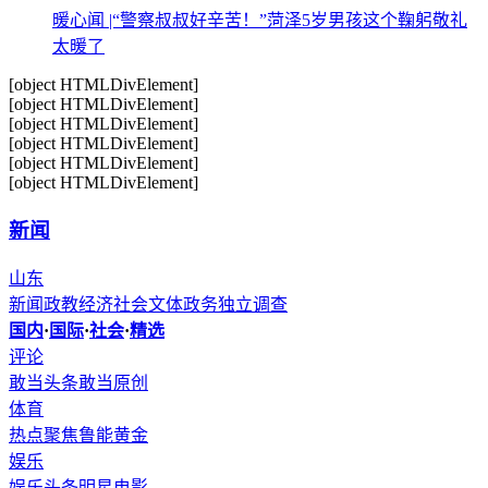
暖心闻 |“警察叔叔好辛苦！”菏泽5岁男孩这个鞠躬敬礼
太暖了
[object HTMLDivElement]
[object HTMLDivElement]
[object HTMLDivElement]
[object HTMLDivElement]
[object HTMLDivElement]
[object HTMLDivElement]
新闻
山东
新闻
政教
经济
社会
文体
政务
独立调查
国内
·
国际
·
社会
·
精选
评论
敢当头条
敢当原创
体育
热点聚焦
鲁能
黄金
娱乐
娱乐头条
明星
电影