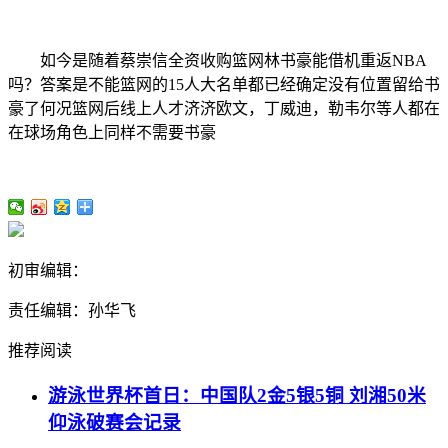
如今是随着蔡崇信全资收购篮网林书豪能借机重返NBA
吗？答案是不能篮网的15人大名单都已经确定没有位置留给书
豪了何况篮网后线上人才济济欧文，丁威迪，勒韦尔等人都在
在球场角色上同样不需要书豪
初审编辑：
责任编辑：孙华飞
推荐阅读
游泳世界杯首日：中国队2金5银5铜 刘湘50米
仰泳破赛会记录