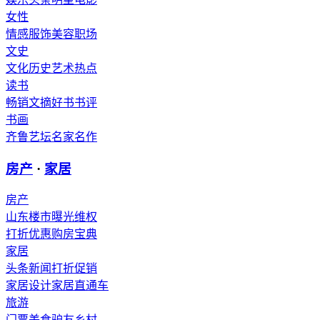
女性
情感
服饰
美容
职场
文史
文化
历史
艺术
热点
读书
畅销
文摘
好书
书评
书画
齐鲁艺坛
名家
名作
房产
·
家居
房产
山东楼市
曝光维权
打折优惠
购房宝典
家居
头条新闻
打折促销
家居设计
家居直通车
旅游
门票
美食
驴友
乡村