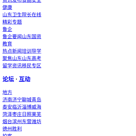
资讯发布
食品安全
健康
山东卫生
院长在线
精彩专题
鲁企
鲁企要闻
山东国资
教育
热点新闻
培训导学
聚焦山东
山东高考
留学资讯
移民专区
论坛
·
互动
地方
济南
济宁
聊城
青岛
泰安
临沂
淄博
威海
菏泽
枣庄
日照
莱芜
烟台
滨州
东营
潍坊
德州
胜利