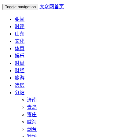
大众网首页
Toggle navigation
要闻
时评
山东
文化
体育
娱乐
时尚
财经
旅游
选房
分站
济南
青岛
枣庄
威海
烟台
潍坊