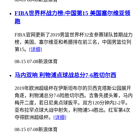
FIBA世界杯战力榜:中国第15 美国塞尔维亚领
跑
FIBA官网更新了2019男篮世界杯32支参赛球队首期战力
榜，美国、塞尔维亚和希腊排在前三名，中国男篮位列
第15。
[详细]
08-15 07-08
新浪体育
马内双响 利物浦点球战总分7-6胜切尔西
2019年欧洲超级杯在伊斯坦布尔的贝西克塔斯公园展开
角逐，利物浦总分7-6险胜切尔西。吉鲁先拔头筹，马内
梅开二度，若日尼奥点球扳平。双方120分钟内2-2平。
亚布拉罕点球大战中射失，利物浦5-4胜出。红军第4次
夺得欧洲超级杯。
[详细]
08-15 07-08
新浪体育