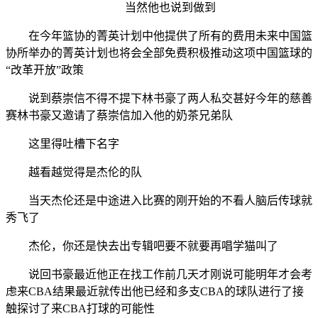
当然他也说到做到
在今年篮协的菁英计划中他提供了所有的费用未来中国篮
协所举办的菁英计划也将会全部免费积极推动这项中国篮球的
“改革开放”政策
说到蔡崇信不得不提下林书豪了两人私交甚好今年的慈善
赛林书豪又邀请了蔡崇信加入他的奶茶兄弟队
这里得吐槽下名字
越看越觉得是杰伦的队
当天杰伦还是中途进入比赛的刚开始的不看人脑后传球就
秀飞了
杰伦，你还是快去出专辑吧要不就要再唱学猫叫了
说回书豪最近他正在找工作前几天才刚说可能明年才会考
虑来CBA结果最近就传出他已经和多支CBA的球队进行了接
触探讨了来CBA打球的可能性