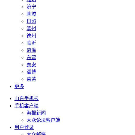
济宁
聊城
日照
滨州
德州
临沂
菏泽
东营
泰安
淄博
莱芜
更多
山东手机报
手机客户端
海报新闻
大众论坛客户端
用户登录
大众邮箱