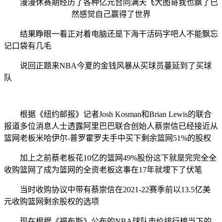
漫漫休赛期经历了各种亿元合同满天飞大图哥我也飘了已
然感觉自己赢得了世界
结果睁眼一看正对着电脑还是下海干活码字吧人不能飘忘
记口袋有几毛
说回正题来NBA今夏的金钱风暴从买球员蔓延到了买球
队
根据《纽约邮报》记者Josh Kosman和Brian Lewis的联合
报道多位消息人士透露阿里巴巴联合创始人蔡崇信已经接近从
篮网老板米哈伊尔-普罗霍罗夫手中买下剩余篮网51%的股权
加上之前蔡老板花10亿的篮网49%股份这下就是完完全全
收购篮网了成为篮网的全资老板这事在17年就埋下了伏笔
当时收购协议中带有蔡崇信在2021-22赛季前以13.5亿美
元收购篮网剩余股权的选项
现在根据《福布斯》公布的NBA球队市价排行榜当下的