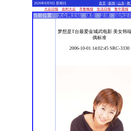
2026年8月9日 星期日
首页
|
新闻
|
山东
|
教
大众日报
农村大众
齐鲁晚报
生活日报
鲁中晨报
当前位置：
大众网主站
>
体育
>
足球
>
国内足
梦想是T台最爱金城武电影 美女韩
偶标准
2006-10-01 14:02:45 SRC-3330