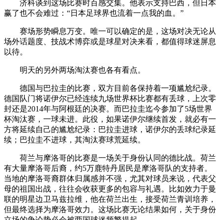
济科谈到这场比赛时百感交集。他表示支持巴西，但日本
赢了也不会难过：“日本足球界也流着一点我的血。”
赛场形势瞬息万变。唯一可以确定的是，这场对决无论从
场外话题度、技战术博弈或是球星对决来看，都值得球迷屏息
以待。
明天的另外两场淘汰赛也各有看点。
德国与巴拉圭的比赛，双方目前各保持着一项尴尬纪录。
德国队门将诺伊尔已经连续九场世界杯比赛都有丢球，上次零
封还是2014年与阿根廷的决赛。而巴拉圭迄今参加了5场世界
杯淘汰赛，一球未进。此役，如果诺伊尔继续首发，就必有一
方将延续自己的尴尬纪录：巴拉圭进球，诺伊尔的丢球纪录延
续；巴拉圭不进球，其淘汰赛球荒延续。
荷兰与摩洛哥的比赛是一场关于身份认同的德比战。荷兰
有大量摩洛哥后裔，约5万鹿特丹居民是摩洛哥队的支持者。
当地的摩洛哥裔群体归属感并不强，尤其对球员来说，代表父
母的祖国出战，往往会收获更多的包容与礼遇。比如效力于曼
联的明星边卫马兹拉维，他在荷兰出生，接受荷兰青训培养，
但最终选择为摩洛哥效力。这场比赛无论结果如何，关于身份
立场的争论势必会被两国球迷频繁提起。