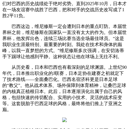
们对巴西的历史战绩处于绝对劣势。直到2025年10月，日本才
在一场友谊赛中战胜了巴西，把和对手的交战历史改写成了1
胜2平11负。
巴西这边，维尼修斯一定会遭到日本的重点盯防。本届世
界杯之前，维尼修斯在国家队一直没有太大的作为。但本届世
界杯，他发挥出色，连续三场比赛当选全场最佳球员。“这是
我职业生涯最特别、最重要的时刻。我处在技术和身体的巅
峰，以我一直梦想的方式。”维尼修斯多次强调，在安切洛蒂
手下踢球让他感到平静。这种状态让他在球场上无往不利。
从历史看，日本和巴西也有着深刻的足球渊源。上世纪90
年代，日本推出职业化的J联赛，日本足协在建赛之初就定下
了技术路线——全面桑巴化。巴西名宿济科更是日本足球
的“教父”。他从战术体系、场外保障到体育精神，让桑巴足球
的内核真正植根日本。此后，日本逐渐演化出属于自己的风
格，包括快速的传切配合、实用的小技术、灵活的战术应变
等。这套脱胎于巴西足球的风格，最终将他们推上了亚洲之
巅。