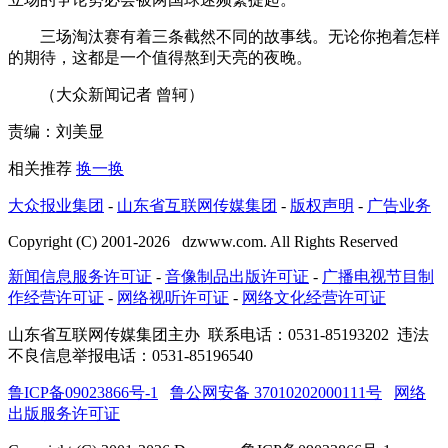
三场淘汰赛有着三条截然不同的故事线。无论你抱着怎样
的期待，这都是一个值得熬到天亮的夜晚。
（大众新闻记者 曾轲）
责编：刘美显
相关推荐
换一换
大众报业集团
-
山东省互联网传媒集团
-
版权声明
-
广告业务
Copyright (C) 2001-
2026
dzwww.com. All Rights Reserved
新闻信息服务许可证
-
音像制品出版许可证
-
广播电视节目制
作经营许可证
-
网络视听许可证
-
网络文化经营许可证
山东省互联网传媒集团主办
联系电话：0531-85193202 违法
不良信息举报电话：0531-85196540
鲁ICP备09023866号-1
鲁公网安备 37010202000111号
网络
出版服务许可证