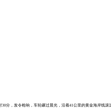
30分，发令枪响，车轮碾过晨光，沿着41公里的黄金海岸线滚滚