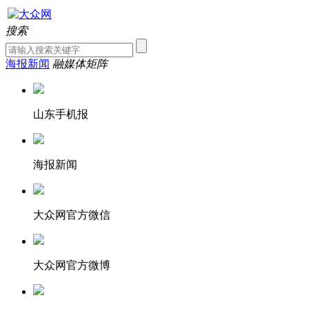
搜索
海报新闻
融媒体矩阵
山东手机报
海报新闻
大众网官方微信
大众网官方微博