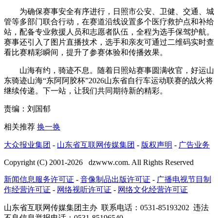
为确保赛事安全有序进行，日照市公安、卫健、交通、城
管等多部门联合行动，在赛道沿线设置多个医疗救护点和补给
站，配备专业救援人员和志愿者队伍，全程为选手保驾护航。
赛事还引入了图片直播技术，选手和亲友可通过二维码实时查
看比赛精彩瞬间，提升了参赛体验和传播效果。
山海有约，骑迹不息。随着日照站赛事圆满收官，好运山
东骑迹山海“东阿阿胶杯”2026山东省自行车运动联赛的战火将
继续传递。下一站，让我们共同期待新的精彩。
责编：刘国郁
相关推荐
换一换
大众报业集团
-
山东省互联网传媒集团
-
版权声明
-
广告业务
Copyright (C) 2001-
2026
dzwww.com. All Rights Reserved
新闻信息服务许可证
-
音像制品出版许可证
-
广播电视节目制
作经营许可证
-
网络视听许可证
-
网络文化经营许可证
山东省互联网传媒集团主办
联系电话：0531-85193202 违法
不良信息举报电话：0531-85196540