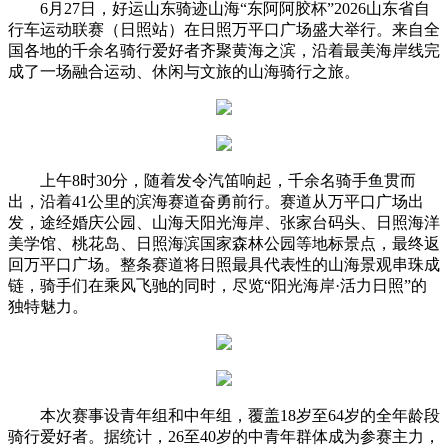
6月27日，好运山东骑迹山海“东阿阿胶杯”2026山东省自
行车运动联赛（日照站）在日照万平口广场盛大举行。来自全
国各地的千余名骑行爱好者齐聚黄海之滨，沿着最美海岸线完
成了一场融合运动、休闲与文旅的山海骑行之旅。
上午8时30分，随着发令汽笛响起，千余名骑手鱼贯而
出，沿着41公里的滨海赛道奋勇前行。赛道从万平口广场出
发，途经婚庆公园、山海天阳光海岸、张家台码头、日照海洋
美学馆、桃花岛、日照海滨国家森林公园等地标景点，最终返
回万平口广场。整条赛道将日照最具代表性的山海景观串珠成
链，骑手们在乘风飞驰的同时，尽览“阳光海岸·活力日照”的
独特魅力。
本次赛事设青年组和中年组，覆盖18岁至64岁的全年龄段
骑行爱好者。据统计，26至40岁的中青年群体成为参赛主力，