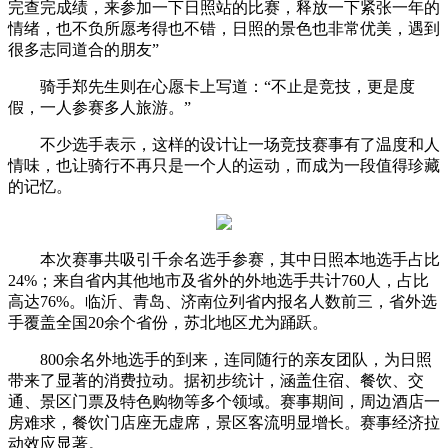
完查完成绩，来参加一下日照站的比赛，释放一下紧张一年的
情绪，也不负所愿考得也不错，日照的景色也非常优美，遇到
很多志同道合的朋友”
骑手郑先生则在心愿卡上写道：“不止是竞技，更是度
假，一人参赛多人旅游。”
不少选手表示，这样的设计让一场竞技赛事有了温度和人
情味，也让骑行不再只是一个人的运动，而成为一段值得珍藏
的记忆。
本次赛事共吸引千余名选手参赛，其中日照本地选手占比
24%；来自省内其他地市及省外的外地选手共计760人，占比
高达76%。临沂、青岛、济南位列省内报名人数前三，省外选
手覆盖全国20余个省份，苏北地区尤为踊跃。
800余名外地选手的到来，连同随行的亲友团队，为日照
带来了显著的消费拉动。据初步统计，涵盖住宿、餐饮、交
通、景区门票及特色购物等多个领域。赛事期间，周边酒店一
房难求，餐饮门店座无虚席，景区客流明显增长。赛事经济拉
动效应显著。