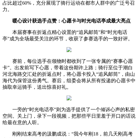
占比超过60%，充分展现了骑行运动在都市人群中的广泛号召
力。
暖心设计获选手点赞：心愿卡与时光电话亭成最大亮点
本届赛事在折返点精心设置的“追风邮筒”和“时光电话
亭”成为全场最受关注的环节，收获了参赛选手的一致好评。
赛前，每位选手在领物时都收到了一张专属的“赛事心愿
卡”。出发前写下心愿，带着这份期许上路；骑行至位于潮白
河北海路交汇处的折返点时，将心愿卡投入“追风邮筒”，由山
海代为保管这份勇气。赛后，组委会将从所有投递的心愿卡中
抽取幸运骑手，送出惊喜好礼。
一旁的“时光电话亭”则为选手提供了一个倾诉心声的私密
空间。关上门，录下一段视频，把那些平日里羞于开口的话说
给最在意的人听。
刚刚结束高考的汲鹏成说：“我今年刚18，前几天刚高考