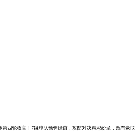
赛第四轮收官！7组球队驰骋绿茵，攻防对决精彩纷呈，既有豪