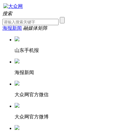
搜索
海报新闻
融媒体矩阵
山东手机报
海报新闻
大众网官方微信
大众网官方微博