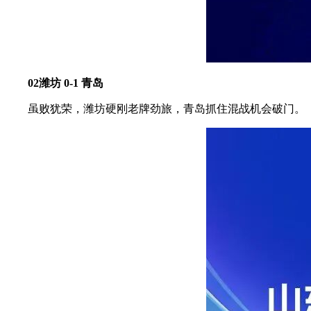
02潍坊 0-1 青岛
虽败犹荣，潍坊硬刚老牌劲旅，青岛抓住混战机会破门。