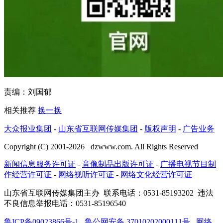
责编：刘国郁
相关推荐
换一换
大众报业集团
-
山东省互联网传媒集团
-
版权声明
-
广告业务
Copyright (C) 2001-
2026
dzwww.com. All Rights Reserved
新闻信息服务许可证
-
音像制品出版许可证
-
广播电视节目制
作经营许可证
-
网络视听许可证
-
网络文化经营许可证
山东省互联网传媒集团主办
联系电话：0531-85193202 违法
不良信息举报电话：0531-85196540
鲁ICP备09023866号-1
鲁公网安备 37010202000111号
网络