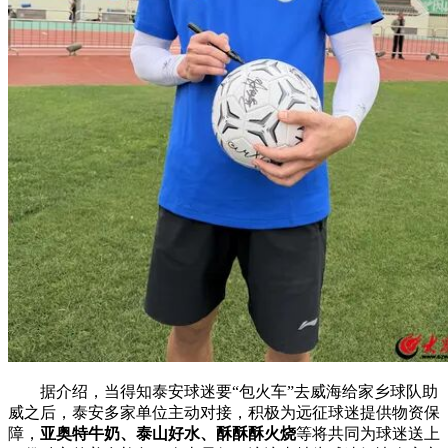
据介绍，当得知泰安球迷要“包火车”去威海给家乡球队助
威之后，泰安多家单位主动对接，积极为远征球迷提供物资保
障，
亚奥特牛奶、泰山好水、酥酥酥火烧
等将共同为球迷送上