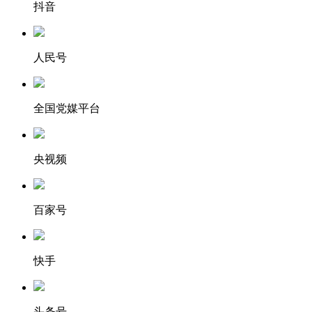
抖音
人民号
全国党媒平台
央视频
百家号
快手
头条号