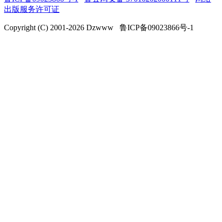
出版服务许可证
Copyright (C) 2001-
2026
Dzwww 鲁ICP备09023866号-1