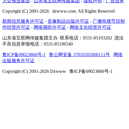
大众报业集团
-
山东省互联网传媒集团
-
版权声明
-
广告业务
Copyright (C) 2001-
2026
dzwww.com. All Rights Reserved
新闻信息服务许可证
-
音像制品出版许可证
-
广播电视节目制
作经营许可证
-
网络视听许可证
-
网络文化经营许可证
山东省互联网传媒集团主办
联系电话：0531-85193202 违法
不良信息举报电话：0531-85196540
鲁ICP备09023866号-1
鲁公网安备 37010202000111号
网络
出版服务许可证
Copyright (C) 2001-
2026
Dzwww 鲁ICP备09023866号-1