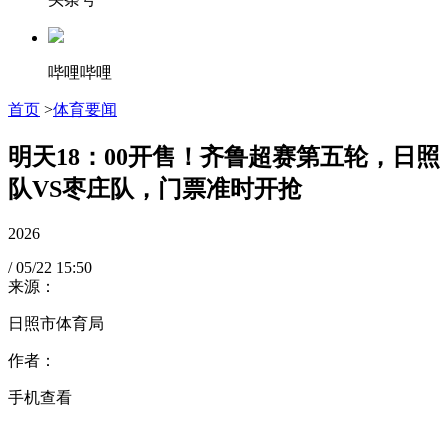
哔哩哔哩
首页
>
体育要闻
明天18：00开售！齐鲁超赛第五轮，日照
队VS枣庄队，门票准时开抢
2026
/
05/22
15:50
来源：
日照市体育局
作者：
手机查看