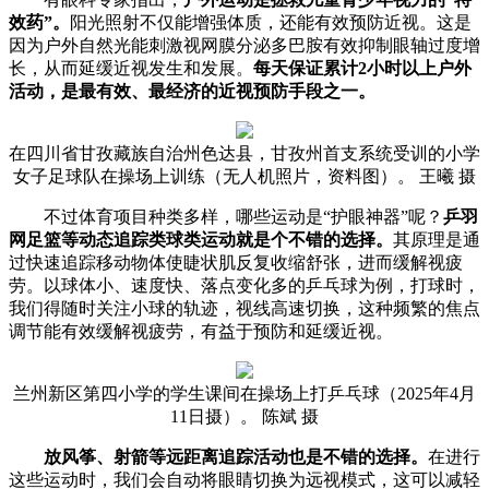
效药”。
阳光照射不仅能增强体质，还能有效预防近视。这是
因为户外自然光能刺激视网膜分泌多巴胺有效抑制眼轴过度增
长，从而延缓近视发生和发展。
每天保证累计2小时以上户外
活动，是最有效、最经济的近视预防手段之一。
在四川省甘孜藏族自治州色达县，甘孜州首支系统受训的小学
女子足球队在操场上训练（无人机照片，资料图）。 王曦 摄
不过体育项目种类多样，哪些运动是“护眼神器”呢？
乒羽
网足篮等动态追踪类球类运动就是个不错的选择。
其原理是通
过快速追踪移动物体使睫状肌反复收缩舒张，进而缓解视疲
劳。以球体小、速度快、落点变化多的乒乓球为例，打球时，
我们得随时关注小球的轨迹，视线高速切换，这种频繁的焦点
调节能有效缓解视疲劳，有益于预防和延缓近视。
兰州新区第四小学的学生课间在操场上打乒乓球（2025年4月
11日摄）。 陈斌 摄
放风筝、射箭等远距离追踪活动也是不错的选择。
在进行
这些运动时，我们会自动将眼睛切换为远视模式，这可以减轻