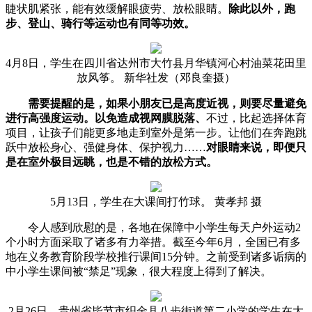
睫状肌紧张，能有效缓解眼疲劳、放松眼睛。
除此以外，跑
步、登山、骑行等运动也有同等功效。
4月8日，学生在四川省达州市大竹县月华镇河心村油菜花田里
放风筝。 新华社发（邓良奎摄）
需要提醒的是，如果小朋友已是高度近视，则要尽量避免
进行高强度运动。以免造成视网膜脱落、
不过，比起选择体育
项目，让孩子们能更多地走到室外是第一步。让他们在奔跑跳
跃中放松身心、强健身体、保护视力……
对眼睛来说，即便只
是在室外极目远眺，也是不错的放松方式。
5月13日，学生在大课间打竹球。 黄孝邦 摄
令人感到欣慰的是，各地在保障中小学生每天户外运动2
个小时方面采取了诸多有力举措。截至今年6月，全国已有多
地在义务教育阶段学校推行课间15分钟。之前受到诸多诟病的
中小学生课间被“禁足”现象，很大程度上得到了解决。
2月26日，贵州省毕节市织金县八步街道第二小学的学生在大