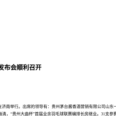
发布会顺利召开
在济南举行。出席的领导有：贵州茅台酱香酒营销有限公司山东
清，“贵州大曲杯”首届业余羽毛球联赛编排长房继业。31支参