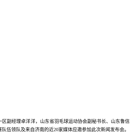
一区副经理卓洋洋，山东省羽毛球运动协会副秘书长、山东鲁信
赛队伍领队及来自济南的近20家媒体应邀参加此次新闻发布会。