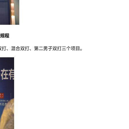
的规程
双打、混合双打、第二男子双打三个项目。