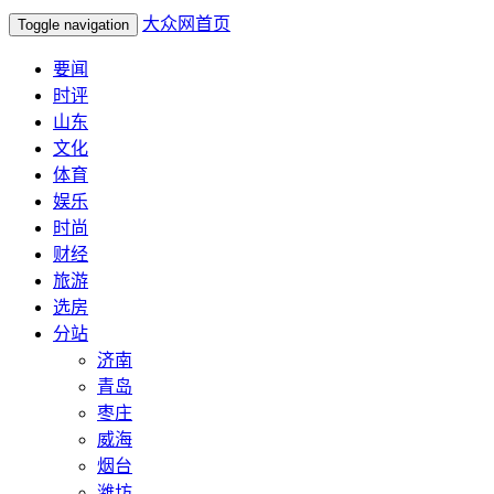
大众网首页
Toggle navigation
要闻
时评
山东
文化
体育
娱乐
时尚
财经
旅游
选房
分站
济南
青岛
枣庄
威海
烟台
潍坊