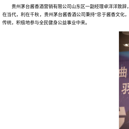
贵州茅台酱香酒营销有限公司山东区一副经理卓洋洋致辞，
在当代，利在千秋，贵州茅台酱香酒公司秉持“忠于酱香文化，
传统，积极地参与全民健身公益事业中来。