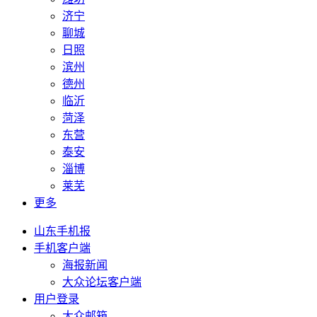
济宁
聊城
日照
滨州
德州
临沂
菏泽
东营
泰安
淄博
莱芜
更多
山东手机报
手机客户端
海报新闻
大众论坛客户端
用户登录
大众邮箱