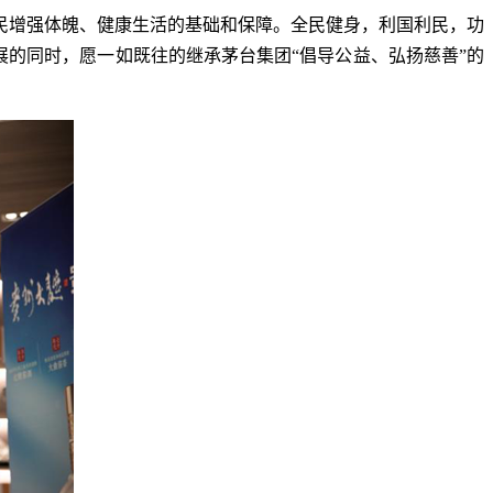
增强体魄、健康生活的基础和保障。全民健身，利国利民，功
展的同时，愿一如既往的继承茅台集团“倡导公益、弘扬慈善”的