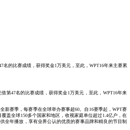
epherd凭借第47名的比赛成绩，获得奖金1万美元，至此，WPT16年来主赛累
 Shepherd凭借第47名的比赛成绩，获得奖金1万美元，至此，WPT16年来
点，开启全新赛季，每赛季在全球举办赛事超60。自16赛季起，WPT赛
库，节目覆盖全球150多个国家和地区，收视家庭单位超过1.4亿户，在
27集供全年播放，享有业界公认的优质的赛事品牌和精良的节目制