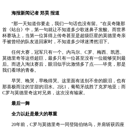
海报新闻记者 郑昊 报道
“那一天知道你要走，我们一句话也没有留。”在吴奇隆那
首《站台》中，第一句就让不知道多少歌迷鼻子发酸。而世界
杯赛场上，当第一位算得上传奇甚至是超级巨星的莫德里奇亲
手被曾经的队友送回家时，不知道多少球迷潸然泪下。
任何大赛，冠军只有一个。内马尔、C罗、梅西、凯恩、
莫德里奇等这些超巨，最多只有一位甚至没有一位能够笑到最
后。而进入淘汰赛后，眼泪似乎比激情多了点——毕竟，那是
我们看球的青春。
早哭、晚哭，早晚得哭。这里面有送别不舍的眼泪，也有
那喜极而泣的甘甜的泪水。2比1，葡萄牙战胜了克罗地亚；而
C罗与莫德里奇这对兄弟，这次没有输家。
最后一舞
全力以赴是最大的尊重
20年前，C罗与莫德里奇一同登陆伯纳乌，并肩斩获四座