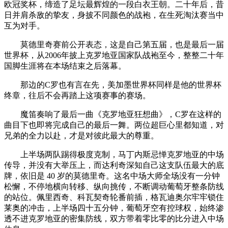
欧冠奖杯，缔造了足坛最辉煌的一段白衣王朝。二十年后，昔
日并肩杀敌的挚友，身披不同颜色的战袍，在生死淘汰赛当中
互为对手。
莫德里奇赛前公开表态，这是自己第五届，也是最后一届
世界杯，从2006年披上克罗地亚国家队战袍至今，整整二十年
国脚生涯将在本场结束之后落幕。
那边的C罗也有言在先，美加墨世界杯同样是他的世界杯
终章，往后不会再踏上这项赛事的赛场。
魔笛奏响了最后一曲《克罗地亚狂想曲》，C罗在这样的
曲目下也即将完成自己的最后一舞。两位超巨心里都知道，对
兄弟的全力以赴，才是对彼此最大的尊重。
上半场两队踢得极度克制，马丁内斯忌惮克罗地亚的中场
传导，并没有大举压上，而达利奇深知自己这支队伍最大的底
牌，依旧是 40 岁的莫德里奇。这名中场大师全场没有一分钟
松懈，不停地横向转移、纵向挑传，不断调动葡萄牙整条防线
的站位。佩里西奇、科瓦契奇轮番前插，格瓦迪奥尔牢牢锁住
莱奥的冲击，上半场四十五分钟，葡萄牙空有控球权，始终渗
透不进克罗地亚的密集防线，双方带着零比零的比分进入中场