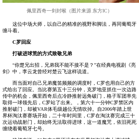
佩里西奇一剑封喉（图片来源 东方IC）
这位中场大师，以自己的精准的视野和脚法，再同葡萄牙
缠斗着。
C罗回应
打破进球荒的方式致敬兄弟
“你楚兄出招，兄弟我不能不接不是？”在经典电视剧《亮
剑》中，李云龙曾经对楚云飞这样说道。
而当面对自己兄弟魔笛频频的调度时，C罗也用自己的方
式给出了回应。当比赛第五十三分钟，克罗地亚抓住一次边路
传中的机会，佩里西奇后点冷静推射远角破门，格子军团率先
取得一球领先后，C罗站了出来。，第六十一分钟C罗禁区内
推射破门，却被VAR体毛级越位无情吹掉。自2006年踏上世
界杯淘汰赛赛场开始，二十年时间里，C罗在淘汰赛完成三十
次运动战射门，却始终无法取得进球，这一道魔咒，依旧死死
缠绕着葡萄牙七号。