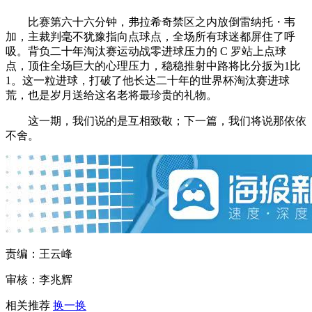
比赛第六十六分钟，弗拉希奇禁区之内放倒雷纳托・韦
加，主裁判毫不犹豫指向点球点，全场所有球迷都屏住了呼
吸。背负二十年淘汰赛运动战零进球压力的 C 罗站上点球
点，顶住全场巨大的心理压力，稳稳推射中路将比分扳为1比
1。这一粒进球，打破了他长达二十年的世界杯淘汰赛进球
荒，也是岁月送给这名老将最珍贵的礼物。
这一期，我们说的是互相致敬；下一篇，我们将说那依依
不舍。
责编：王云峰
审核：李兆辉
相关推荐
换一换