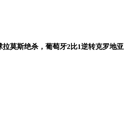
球拉莫斯绝杀，葡萄牙2比1逆转克罗地亚