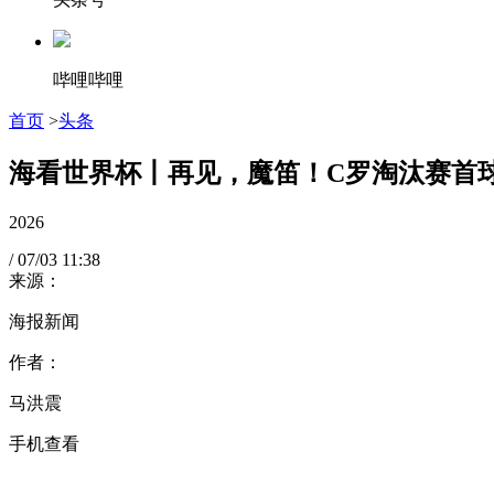
哔哩哔哩
首页
>
头条
海看世界杯丨再见，魔笛！C罗淘汰赛首
2026
/
07/03
11:38
来源：
海报新闻
作者：
马洪震
手机查看