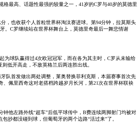
格最高、话题性最强的较量之一，41岁的C罗与40岁的莫德里
分，也收获个人首粒世界杯淘汰赛进球。第94分钟，拉莫斯头
班牙。C罗继续站在世界杯舞台上，莫德里奇最后一舞悲情谢
起为球队赢得过4次欧冠冠军，而在各为其主时，C罗从未输给
亚则低开高走，不敌英格兰后两连胜出线。
牙队首发做出两处调整，莱奥替换菲利克斯，本届赛事首次先
奇、佩里西奇这对老搭档跨越岁月长河，第21次在世界杯联袂
钟他左路外线“超车”后低平球传中，B费连续两脚射门均被对
点包抄都没碰到球，但葡萄牙的两个边路“活过来”了。