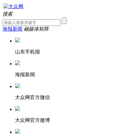
搜索
海报新闻
融媒体矩阵
山东手机报
海报新闻
大众网官方微信
大众网官方微博