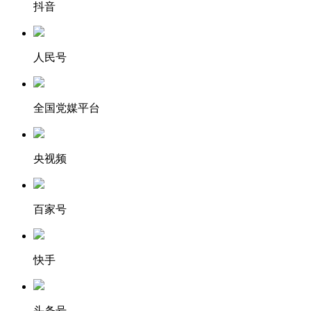
抖音
人民号
全国党媒平台
央视频
百家号
快手
头条号