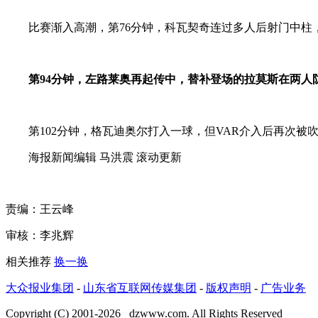
比赛渐入高潮，第76分钟，科瓦契奇连过多人后射门中柱，
第94分钟，左路莱奥再起传中，替补登场的拉莫斯在两人
第102分钟，格瓦迪奥尔打入一球，但VAR介入后再次被吹
海报新闻编辑 马洪震 滚动更新
责编：王云峰
审核：李兆辉
相关推荐
换一换
大众报业集团
-
山东省互联网传媒集团
-
版权声明
-
广告业务
Copyright (C) 2001-
2026
dzwww.com. All Rights Reserved