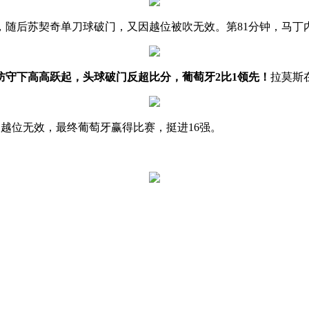
随后苏契奇单刀球破门，又因越位被吹无效。第81分钟，马丁
防守下高高跃起，头球破门反超比分，葡萄牙2比1领先！
拉莫斯
越位无效，最终葡萄牙赢得比赛，挺进16强。