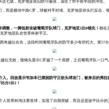
达七成，克罗地亚依旧防守顽强，顶住了对手前半段的冲击。
，而是横传中路C罗，球被对手封堵。克罗地亚掉头打反击，替
作调整，一脚低射攻破葡萄牙队球门，克罗地亚1比0领先！
都在
为克罗地亚队史世界杯射手王。
奇越位在先，这段时间葡萄牙队的防守多少有些托大。第57分
越位无效，慢镜头显示C罗越了一个肩膀，之后葡萄牙队一口气
R介入。回放显示韦加本已摆脱防守正欲头球攻门，被身后的弗拉西
比分1比1！
个人世界杯淘汰赛首球，实现了自我突破，而且还是扳平比分的