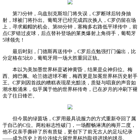
第73分钟，乌兹别克斯坦门将失误，C罗断球后转身抽
射，球被门将扑出。葡萄牙已经完成四次换人，C罗仍留在场
上，寻求戴帽的机会。第88分钟，塞梅多右路低平球传中，前
点C罗错过皮球，后点替补登场的莱奥爆射上角得手，葡萄牙
5球领先！
最后时刻，门德斯再送传中，C罗后点勉强打门偏出，比
分定格在5比0，葡萄牙用一场大胜重回正轨。
本以为美加墨世界杯是诸神黄昏，结果是众神归位。梅
西、姆巴佩、哈兰德进球不断，梅西更是加冕世界杯历史射手
王。C罗则因首战的糟糕表现星光黯淡，质疑与唱衰的声音如
潮水般涌来，似乎属于他的世界杯传奇，已在岁月的冲刷下褪
去了往日锋芒。
但今晨的绿茵场，C罗用最具说服力的方式重新夺回了属
于自己的C位。两粒标志性破门，一场酣畅淋漓的梅开二度，
他不仅亲手撕碎了所有质疑，更创下了前无古人的足坛纪录
——成为历史上首位连续六届世界杯均取得进球的球员。