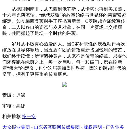
从德国到南非，从巴西到俄罗斯，从卡塔尔再到美加墨，
十六年光阴流转，“绝代双骄”的故事始终与世界杯的荣耀紧紧
绑定。如今梅西登顶射手王座书写新篇，C罗跨越六届续写传
奇，二人以各自的姿态与岁月对垒，在同一片赛场上交相辉
映，共同撑起了足坛一个时代的璀璨。
岁月从不败真心热爱的人。当C罗标志性的庆祝动作再次
绽放在世界杯赛场，当五盾军团的进攻重新找回锐利的锋芒，
我们终于读懂：所谓诸神黄昏，从来不是传奇的终章。只要他
们还奔跑在绿茵之上，每一次启动、每一粒破门，都在刷新
着“伟大”的定义，也让这届美加墨世界杯，因这份跨越时代的
坚守，拥有了更厚重的传奇底色。
责编：迟斌
审核：高娜
相关推荐
换一换
大众报业集团
-
山东省互联网传媒集团
-
版权声明
-
广告业务