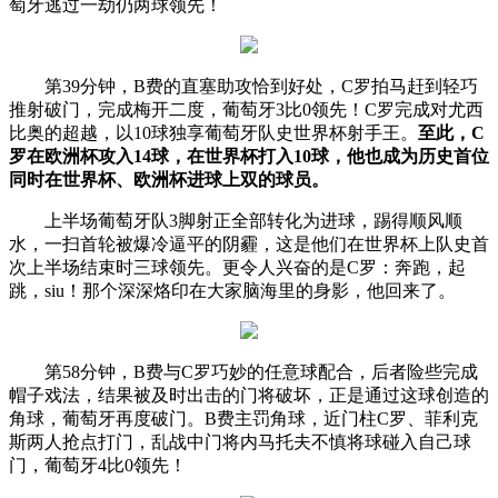
萄牙逃过一劫仍两球领先！
第39分钟，B费的直塞助攻恰到好处，C罗拍马赶到轻巧
推射破门，完成梅开二度，葡萄牙3比0领先！C罗完成对尤西
比奥的超越，以10球独享葡萄牙队史世界杯射手王。
至此，C
罗在欧洲杯攻入14球，在世界杯打入10球，他也成为历史首位
同时在世界杯、欧洲杯进球上双的球员。
上半场葡萄牙队3脚射正全部转化为进球，踢得顺风顺
水，一扫首轮被爆冷逼平的阴霾，这是他们在世界杯上队史首
次上半场结束时三球领先。更令人兴奋的是C罗：奔跑，起
跳，siu！那个深深烙印在大家脑海里的身影，他回来了。
第58分钟，B费与C罗巧妙的任意球配合，后者险些完成
帽子戏法，结果被及时出击的门将破坏，正是通过这球创造的
角球，葡萄牙再度破门。B费主罚角球，近门柱C罗、菲利克
斯两人抢点打门，乱战中门将内马托夫不慎将球碰入自己球
门，葡萄牙4比0领先！