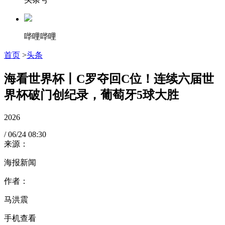
哔哩哔哩
首页
>
头条
海看世界杯丨C罗夺回C位！连续六届世
界杯破门创纪录，葡萄牙5球大胜
2026
/
06/24
08:30
来源：
海报新闻
作者：
马洪震
手机查看