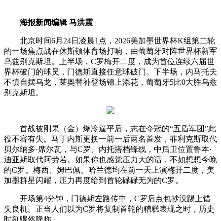
海报新闻编辑 马洪震
北京时间6月24日凌晨1点，2026美加墨世界杯K组第二轮
的一场焦点战在休斯顿体育场打响，由葡萄牙对阵世界杯新军
乌兹别克斯坦。上半场，C罗梅开二度，成为首位连续六届世
界杯破门的球员，门德斯直接任意球破门。下半场，内马托夫
不慎自摆乌龙，莱奥替补登场锦上添花，葡萄牙5比0大胜乌兹
别克斯坦。
首战被刚果（金）爆冷逼平后，志在夺冠的“五盾军团”此
役不容有失。马丁内斯更换一前一后两名首发，菲利克斯取代
贝尔纳多·席尔瓦，与C罗、内托搭档锋线，中后卫位置鲁本·
迪亚斯取代阿劳若。如果你也感觉压力大的话，不如想想今晚
的C罗。梅西、姆巴佩、哈兰德均在前一天上演梅开二度，美
加墨群星闪耀，压力再度给到首轮碌碌无为的C罗。
开场第4分钟，门德斯左路传中，C罗后点包抄没踢上错
失良机。正当人们以为C罗将复制首轮的糟糕表现之时，历史
时刻骤然降临。