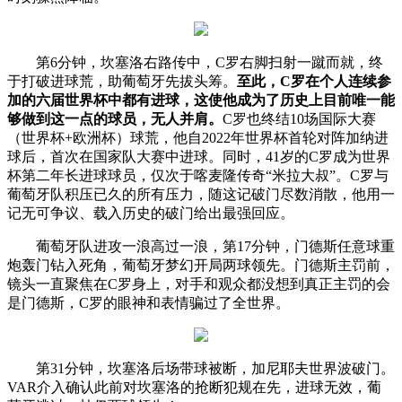
第6分钟，坎塞洛右路传中，C罗右脚扫射一蹴而就，终
于打破进球荒，助葡萄牙先拔头筹。
至此，C罗在个人连续参
加的六届世界杯中都有进球，这使他成为了历史上目前唯一能
够做到这一点的球员，无人并肩。
C罗也终结10场国际大赛
（世界杯+欧洲杯）球荒，他自2022年世界杯首轮对阵加纳进
球后，首次在国家队大赛中进球。同时，41岁的C罗成为世界
杯第二年长进球球员，仅次于喀麦隆传奇“米拉大叔”。C罗与
葡萄牙队积压已久的所有压力，随这记破门尽数消散，他用一
记无可争议、载入历史的破门给出最强回应。
葡萄牙队进攻一浪高过一浪，第17分钟，门德斯任意球重
炮轰门钻入死角，葡萄牙梦幻开局两球领先。门德斯主罚前，
镜头一直聚焦在C罗身上，对手和观众都没想到真正主罚的会
是门德斯，C罗的眼神和表情骗过了全世界。
第31分钟，坎塞洛后场带球被断，加尼耶夫世界波破门。
VAR介入确认此前对坎塞洛的抢断犯规在先，进球无效，葡