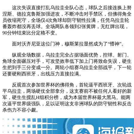
这次失误直接打乱乌拉圭全队心态，球队之后接连换上努
涅斯、德拉克鲁斯加强进攻，不断冲击对手禁区，但佛得角全
员收缩死守，全场仅4次角球却防守韧性拉满，任凭乌拉圭轮
番轰炸都没再丢球。全场两队各领到2张黄牌，无红牌出现，
90分钟结束比分定格不变。
面对沃齐尼亚这位门神，穆斯莱拉显然成为了“懵神”。
纵观全场数据，乌拉圭完全占据场面优势，控球、射门、
角球全面碾压对手，可攻坚效率低下加上门将致命失误，硬生
生把到手三分变成一分。两轮小组赛乌拉圭全部战平，下一轮
还要硬刚西班牙，出线压力直接拉满。
反观首次参加世界杯的佛得角，首轮逼平西班牙、次轮战
平乌拉圭，两场硬仗全部拿分，这支赛前不被任何人看好的新
军，硬生生搅乱H组积分榜，成为本届世界杯最大黑马。能两
次逼平世界级强队，足以证明这支非洲球队的防守韧性和反击
杀伤力不容小觑。