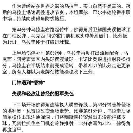
作为曾经站在世界之巅的乌拉圭，实力自然不是盖的。落
后的乌拉圭迅速调整进攻节奏，本坦库尔、巴尔韦德轮番串联
中场，持续向佛得角防线施压。
第44分钟乌拉圭右路起传中，佛得角后卫解围失误把球顶
在门柱反弹，马克西·阿劳霍门前机敏头球补射破门，比分扳
为1比1，乌拉圭终于打破进球荒。
上半场伤停补时第6分钟，乌拉圭再度打出流畅配合，马
克西・阿劳霍禁区内头球摆渡做球，卡诺比奥跟进推射轻松得
分，乌拉圭在半场结束前完成逆转，带着2比1的比分走进更衣
室，所有人都以为老牌劲旅能稳稳收下三分。
门神遇到“懵神”
失误和轻敌让曾经的冠军失色
下半场开场佛得角连续换人调整锋线，第59分钟替补登场
的埃利奥・瓦雷拉改变全场走势。比赛第61分钟，乌拉圭后场
简单横传出现沟通漏洞，门将穆斯莱拉贸然出击没能拦截皮
球，瓦雷拉抓住空门机会冷静推射，比分改写为2比2，佛得角
再度追平。