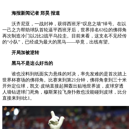
海报新闻记者 郑昊 报道
沃齐尼亚，一战封神，获得西班牙“叹息之墙”绰号。在以
一己之力帮助球队首轮逼平西班牙后，世界排名63位的佛得角
再次制造冷门以2比2战平乌拉圭。目前来看，这支名不见经传
的“小队”，已经成为最大的黑马——毕竟，出线有望。
开局加被逆转
黑马不是这么好当的
谁也没料到纸面实力悬殊的对决，率先发难的是首次踏上
世界杯赛场的佛得角。比赛来到第21分钟，佛得角拿到三十米
开外定位球，凯文·皮纳直接起脚轰出贴地世界波，皮球穿透
人墙钻进球门死角，穆斯莱拉飞身扑救也没能碰到皮球，比分
直接来到0比1。