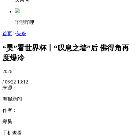
哔哩哔哩
首页
>
头条
“昊”看世界杯丨“叹息之墙”后 佛得角再
度爆冷
2026
/
06/22
13:12
来源：
海报新闻
作者：
郑昊
手机查看