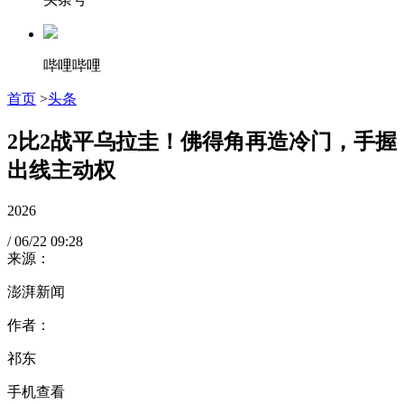
哔哩哔哩
首页
>
头条
2比2战平乌拉圭！佛得角再造冷门，手握
出线主动权
2026
/
06/22
09:28
来源：
澎湃新闻
作者：
祁东
手机查看