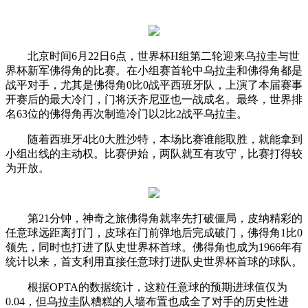
北京时间6月22日6点，世界杯H组第二轮迎来乌拉圭与世
界杯新军佛得角的比赛。在小组赛首轮中乌拉圭和佛得角都是
战平对手，尤其是佛得角0比0战平西班牙队，上演了本届赛事
开赛后的最大冷门，门将沃齐尼亚也一战成名。最终，世界排
名63位的佛得角再次制造冷门以2比2战平乌拉圭。
随着西班牙4比0大胜沙特，本场比赛谁能取胜，就能拿到
小组出线的主动权。比赛伊始，两队就互有攻守，比赛打得较
为开放。
第21分钟，神奇之旅佛得角就率先打破僵局，皮纳精彩的
任意球远距离打门，皮球在门前弹地后完成破门，佛得角1比0
领先，同时也打进了队史世界杯首球。佛得角也成为1966年有
统计以来，首支利用直接任意球打进队史世界杯首球的球队。
根据OPTA的数据统计，这粒任意球的预期进球值仅为
0.04，但乌拉圭队糟糕的人墙布置也成全了对手的历史性进