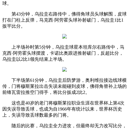
球。
第43分钟，乌拉圭右路传中，佛得角球员头球解围，皮球
打在门柱上反弹，马克西·阿劳霍头球补射破门，乌拉圭1比1
扳平比分。
上半场补时第5分钟，乌拉圭球星本坦库尔右路传中，马
克西·阿劳霍头球摆渡，卡诺比奥跟进推射破门，反超比分，
乌拉圭以2比1领先结束上半场。
下半场第61分钟，乌拉圭后防梦游，奥利维拉接边线球横
传，门将穆斯莱拉出击失误未能碰到皮球，佛得角替补上场的
前锋瓦雷拉推空门得手，将比分扳成2比2。
这也是40岁的老门将穆斯莱拉职业生涯在世界杯上第4次
因失误导致丢球，也成为自1966年有统计以来，世界杯历史
上，失误导致丢球数最多的门将。
随后的比赛，乌拉圭全力进攻，但最终却无力改写比分，