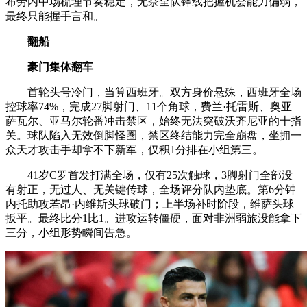
布劳内中场梳理节奏稳定，无奈全队锋线把握机会能力偏弱，
最终只能握手言和。
翻船
豪门集体翻车
首轮头号冷门，当算西班牙。双方身价悬殊，西班牙全场
控球率74%，完成27脚射门、11个角球，费兰·托雷斯、奥亚
萨瓦尔、亚马尔轮番冲击禁区，始终无法突破沃齐尼亚的十指
关。球队陷入无效倒脚怪圈，禁区终结能力完全崩盘，坐拥一
众天才攻击手却拿不下新军，仅积1分排在小组第三。
41岁C罗首发打满全场，仅有25次触球，3脚射门全部没
有射正，无过人、无关键传球，全场评分队内垫底。第6分钟
内托助攻若昂·内维斯头球破门；上半场补时阶段，维萨头球
扳平。最终比分1比1。进攻运转僵硬，面对非洲弱旅没能拿下
三分，小组形势瞬间告急。