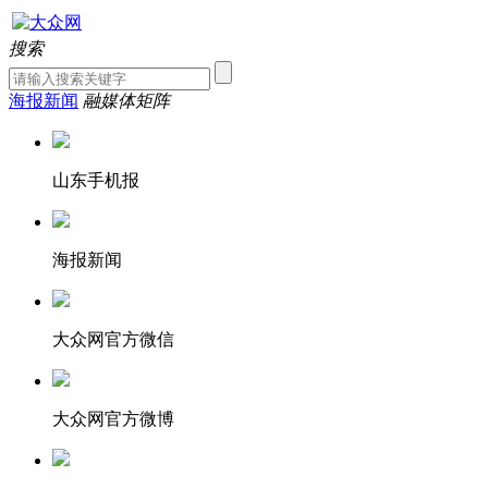
搜索
海报新闻
融媒体矩阵
山东手机报
海报新闻
大众网官方微信
大众网官方微博