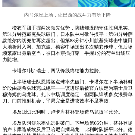
内马尔没上场，让巴西的战斗力有所下降
橙衣军团手握两次领先优势，防线却没能守住胜利果实。
第51分钟范戴克头球破门，日本队中村敬斗扳平；第64分钟萨
默维尔内切兜射再次超出，但第88分钟小川航基头球击中镰田
大地折射入网。加克波、德容中场送出多次精彩传球，但后场
频繁露出身后空当，被日本穿插打穿，手握1分的荷兰出线压
力陡增。
卡塔尔1比1瑞士，两队锋线终结能力拉胯。
上半场瑞士队恩博洛点球率先破门。卡塔尔在下半场补时
阶段由胡希头球完成绝平——该进球后被官方认定为瑞士后卫
穆海姆的乌龙球。扎卡中场调度稳定，但两队锋线多次浪费单
刀、门前推射机会，平局完全是进攻效率不足导致。
埃及1比1比利时，卢卡库替补登场造乌龙扳平比分。
埃及队阿舒尔率先远射破门。下半场第66分钟，替补登场
的卢卡库造成埃及后卫哈尼自摆乌龙，比利时队扳平比分。德