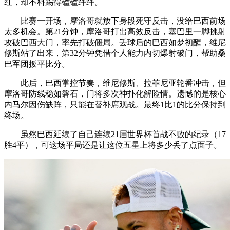
红，却不料踢得磕磕绊绊。
比赛一开场，摩洛哥就放下身段死守反击，没给巴西前场
太多机会。第21分钟，摩洛哥打出高效反击，塞巴里一脚挑射
攻破巴西大门，率先打破僵局。丢球后的巴西如梦初醒，维尼
修斯站了出来，第32分钟凭借个人能力内切爆射破门，帮助桑
巴军团扳平比分。
此后，巴西掌控节奏，维尼修斯、拉菲尼亚轮番冲击，但
摩洛哥防线稳如磐石，门将多次神扑化解险情。遗憾的是核心
内马尔因伤缺阵，只能在替补席观战。最终1比1的比分保持到
终场。
虽然巴西延续了自己连续21届世界杯首战不败的纪录（17
胜4平），可这场平局还是让这位五星上将多少丢了点面子。