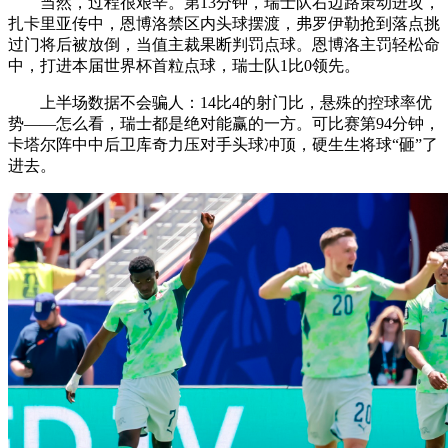
当然，过程很艰辛。第13分钟，瑞士队右边路策动进攻，
扎卡里亚传中，恩博洛禁区内头球摆渡，弗罗伊勒抢到落点挑
过门将后被放倒，当值主裁果断判罚点球。恩博洛主罚轻松命
中，打进本届世界杯首粒点球，瑞士队1比0领先。
上半场数据不会骗人：14比4的射门比，悬殊的控球率优
势——怎么看，瑞士都是绝对能赢的一方。可比赛第94分钟，
卡塔尔阵中中后卫库奇力压对手头球冲顶，硬生生将球“砸”了
进去。