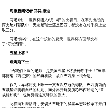
海报新闻记者 郑昊 报道
两场1比1，世界杯进入6月14日的比赛日。在率先出战的
两支绝对强队中，无论是瑞士还是巴西，都没有在对手身上全
取三分。
两场“爆冷”，在这个炽热的夏天，世界杯方面却发布
了“寒潮预警”。
五星上将？
詹姆斯下士！
“给我们上课的老师，是美国五星上将詹姆斯下士！”当年
郭德纲《西征梦》的经典桥段，放在巴西身上很合适。
作为世界杯历史上唯一一支五次夺冠的球队，巴西胸前的
五颗星证明着自己的功勋。而外界开玩笑所称巴西所谓的“首
战稳如狗”，也称赞着这支球队的强大。
此役面对摩洛哥，安切洛蒂麾下的群星本想轻松拿下开门