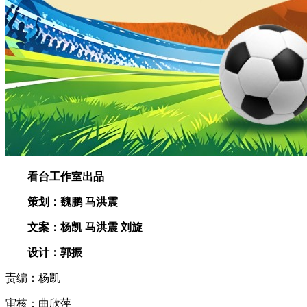
看台工作室出品
策划：魏鹏 马洪震
文案：杨凯 马洪震 刘旋
设计：郭振
责编：杨凯
审核：曲欣萍