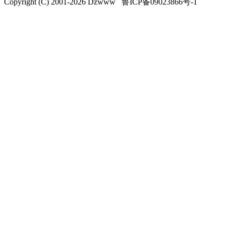
Copyright (C) 2001-
2026
Dzwww 鲁ICP备09023866号-1