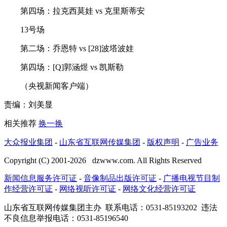
第四场：拉克西莫娃 vs 克里斯蒂安
13号场
第二场：乔恩特 vs [28]波塔波娃
第四场：[Q]郭涵煜 vs 凯斯勒
（央视新闻客户端）
责编：刘美显
相关推荐
换一换
大众报业集团
-
山东省互联网传媒集团
-
版权声明
-
广告业务
Copyright (C) 2001-
2026
dzwww.com. All Rights Reserved
新闻信息服务许可证
-
音像制品出版许可证
-
广播电视节目制
作经营许可证
-
网络视听许可证
-
网络文化经营许可证
山东省互联网传媒集团主办
联系电话：0531-85193202 违法
不良信息举报电话：0531-85196540