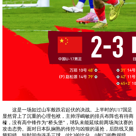
这是一场如过山车般跌宕起伏的决战。上半时的U17国足
显然背上了沉重的心理包袱，主帅浮嶋敏的排兵布阵也有待商
榷，没有高中锋作为“桥头堡”，球队未能延续前两场淘汰赛的
攻击态势。面对日本队娴熟的传控与凶狠的逼抢，后防线又频
频犯错，短时间内连丢三球。0比3的比分、0射门的数据统