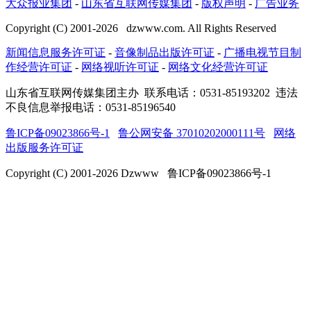
大众报业集团
-
山东省互联网传媒集团
-
版权声明
-
广告业务
Copyright (C) 2001-
2026
dzwww.com. All Rights Reserved
新闻信息服务许可证
-
音像制品出版许可证
-
广播电视节目制
作经营许可证
-
网络视听许可证
-
网络文化经营许可证
山东省互联网传媒集团主办
联系电话：0531-85193202 违法
不良信息举报电话：0531-85196540
鲁ICP备09023866号-1
鲁公网安备 37010202000111号
网络
出版服务许可证
Copyright (C) 2001-
2026
Dzwww 鲁ICP备09023866号-1