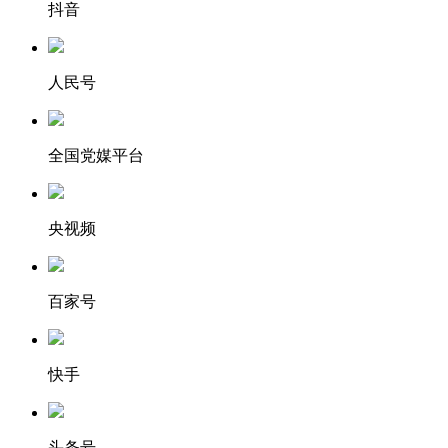
抖音
人民号
全国党媒平台
央视频
百家号
快手
头条号