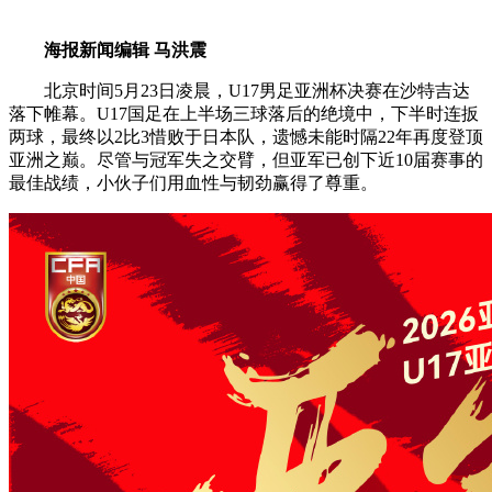
海报新闻编辑 马洪震
北京时间5月23日凌晨，U17男足亚洲杯决赛在沙特吉达
落下帷幕。U17国足在上半场三球落后的绝境中，下半时连扳
两球，最终以2比3惜败于日本队，遗憾未能时隔22年再度登顶
亚洲之巅。尽管与冠军失之交臂，但亚军已创下近10届赛事的
最佳战绩，小伙子们用血性与韧劲赢得了尊重。