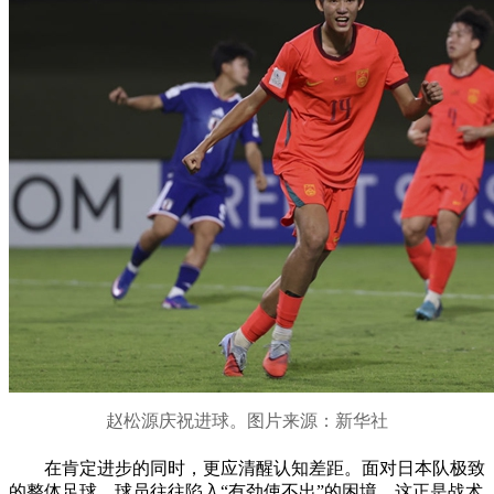
赵松源庆祝进球。图片来源：新华社
在肯定进步的同时，更应清醒认知差距。面对日本队极致
的整体足球，球员往往陷入“有劲使不出”的困境，这正是战术