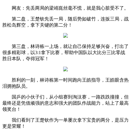
网友：先丢两局的梁靖崑丝毫不慌，就是我心脏受不了。
第二盘，王楚钦先丢一局，随后势如破竹，连扳三局，战
胜松岛辉空，拿下关键的第二分！
第三盘，林诗栋一上场，就让自己保持足够兴奋，打出了
很多精彩球，以3:1拿下比赛，帮助中国队以大比分三比零战
胜日本队，夺得冠军！
胜利的一刻，林诗栋第一时间跑向王皓指导，王皓眼含热
泪拥抱队员。
国乒的小伙子们，从小组赛到淘汰赛，一路跌跌撞撞，但
最终还是凭借顽强的意志和强大的团队作战能力，站上了最高
领奖台！
我们看到了王楚钦作为一单屡次拿下宝贵的两分，是压力
更是荣耀！