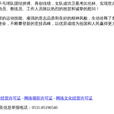
乒乓球队团结拼搏、再创佳绩，女队成功卫冕考比伦杯、实现世
动员、教练员、工作人员致以热烈的祝贺和诚挚的慰问！
的运动技能、顽强的意志品质和良好的精神风貌，生动诠释了奥
使命，不断攀登新的竞技高峰，以优异成绩为祖国和人民赢得更
作经营许可证
-
网络视听许可证
-
网络文化经营许可证
良信息举报电话：0531-85196540