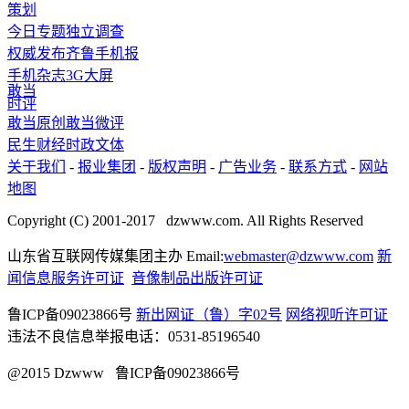
策划
今日专题
独立调查
权威发布
齐鲁手机报
手机杂志
3G
大屏
敢当
时评
敢当原创
敢当微评
民生
财经
时政
文体
关于我们
-
报业集团
-
版权声明
-
广告业务
-
联系方式
-
网站
地图
Copyright (C) 2001-2017 dzwww.com. All Rights Reserved
山东省互联网传媒集团主办 Email:
webmaster@dzwww.com
新
闻信息服务许可证
音像制品出版许可证
鲁ICP备09023866号
新出网证（鲁）字02号
网络视听许可证
违法不良信息举报电话：0531-85196540
@2015 Dzwww 鲁ICP备09023866号