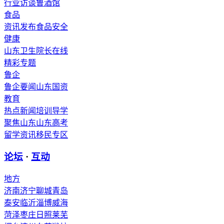
行业访谈
鲁酒馆
食品
资讯发布
食品安全
健康
山东卫生
院长在线
精彩专题
鲁企
鲁企要闻
山东国资
教育
热点新闻
培训导学
聚焦山东
山东高考
留学资讯
移民专区
论坛
·
互动
地方
济南
济宁
聊城
青岛
泰安
临沂
淄博
威海
菏泽
枣庄
日照
莱芜