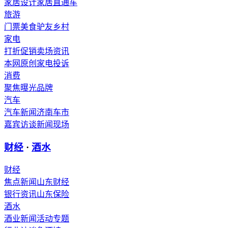
家居设计
家居直通车
旅游
门票
美食
驴友
乡村
家电
打折促销
卖场资讯
本网原创
家电投诉
消费
聚焦
曝光
品牌
汽车
汽车新闻
济南车市
嘉宾访谈
新闻现场
财经
·
酒水
财经
焦点新闻
山东财经
银行资讯
山东保险
酒水
酒业新闻
活动专题