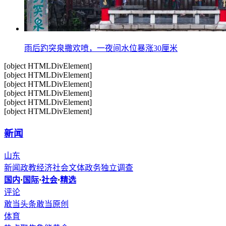
雨后趵突泉撒欢喷，一夜间水位暴涨30厘米
[object HTMLDivElement]
[object HTMLDivElement]
[object HTMLDivElement]
[object HTMLDivElement]
[object HTMLDivElement]
[object HTMLDivElement]
新闻
山东
新闻
政教
经济
社会
文体
政务
独立调查
国内
·
国际
·
社会
·
精选
评论
敢当头条
敢当原创
体育