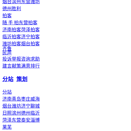
烟台
滨州
东营
潍坊
德州
胜利
拍客
随 手 拍
东营拍客
济南拍客
菏泽拍客
临沂拍客
济宁拍客
潍坊拍客
烟台拍客
齐鲁
民声
投诉举报
咨询求助
建言献策
满意排行
分站
策划
分站
济南
青岛
枣庄
威海
烟台
潍坊
济宁
聊城
日照
滨州
德州
临沂
菏泽
东营
泰安
淄博
莱芜