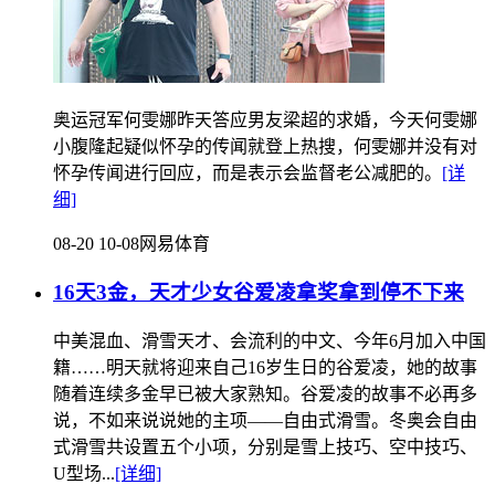
奥运冠军何雯娜昨天答应男友梁超的求婚，今天何雯娜
小腹隆起疑似怀孕的传闻就登上热搜，何雯娜并没有对
怀孕传闻进行回应，而是表示会监督老公减肥的。
[详
细]
08-20 10-08
网易体育
16天3金，天才少女谷爱凌拿奖拿到停不下来
中美混血、滑雪天才、会流利的中文、今年6月加入中国
籍……明天就将迎来自己16岁生日的谷爱凌，她的故事
随着连续多金早已被大家熟知。谷爱凌的故事不必再多
说，不如来说说她的主项——自由式滑雪。冬奥会自由
式滑雪共设置五个小项，分别是雪上技巧、空中技巧、
U型场...
[详细]