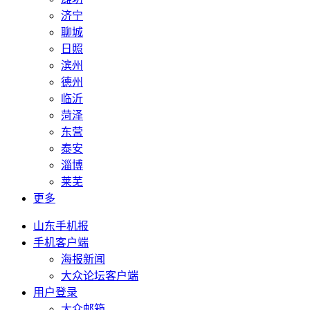
济宁
聊城
日照
滨州
德州
临沂
菏泽
东营
泰安
淄博
莱芜
更多
山东手机报
手机客户端
海报新闻
大众论坛客户端
用户登录
大众邮箱