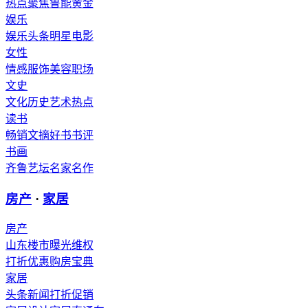
热点聚焦
鲁能
黄金
娱乐
娱乐头条
明星
电影
女性
情感
服饰
美容
职场
文史
文化
历史
艺术
热点
读书
畅销
文摘
好书
书评
书画
齐鲁艺坛
名家
名作
房产
·
家居
房产
山东楼市
曝光维权
打折优惠
购房宝典
家居
头条新闻
打折促销