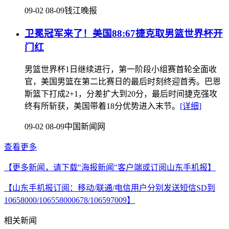
09-02 08-09
钱江晚报
卫冕冠军来了！美国88:67捷克取男篮世界杯开
门红
男篮世界杯1日继续进行，第一阶段小组赛首轮全面收
官，美国男篮在第二比赛日的最后时刻终迎首秀。巴恩
斯篮下打成2+1，分差扩大到20分，最后时间捷克强攻
终有所斩获，美国带着18分优势进入末节。
[详细]
09-02 08-09
中国新闻网
查看更多
【更多新闻，请下载"海报新闻"客户端或订阅山东手机报】
【山东手机报订阅：移动/联通/电信用户分别发送短信SD到
10658000/106558000678/106597009】
相关新闻