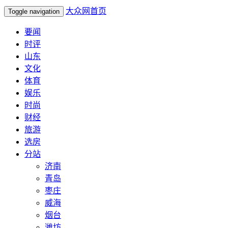
大众网首页
Toggle navigation
要闻
时评
山东
文化
体育
娱乐
时尚
财经
旅游
选房
分站
济南
青岛
枣庄
威海
烟台
潍坊