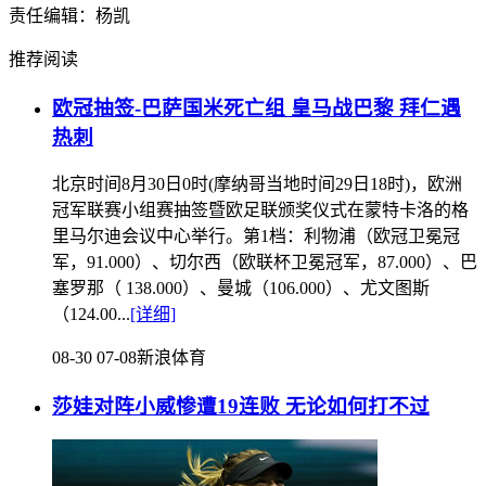
责任编辑：杨凯
推荐阅读
欧冠抽签-巴萨国米死亡组 皇马战巴黎 拜仁遇
热刺
北京时间8月30日0时(摩纳哥当地时间29日18时)，欧洲
冠军联赛小组赛抽签暨欧足联颁奖仪式在蒙特卡洛的格
里马尔迪会议中心举行。第1档：利物浦（欧冠卫冕冠
军，91.000）、切尔西（欧联杯卫冕冠军，87.000）、巴
塞罗那（ 138.000）、曼城（106.000）、尤文图斯
（124.00...
[详细]
08-30 07-08
新浪体育
莎娃对阵小威惨遭19连败 无论如何打不过