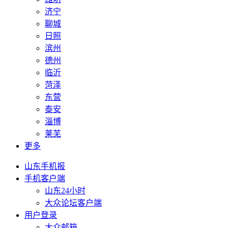
济宁
聊城
日照
滨州
德州
临沂
菏泽
东营
泰安
淄博
莱芜
更多
山东手机报
手机客户端
山东24小时
大众论坛客户端
用户登录
大众邮箱