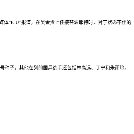
体“EJU”报道，在吴金贵上任接替波耶特时，对于状态不佳的
号种子，其他在列的国乒选手还包括林高远、丁宁和朱雨玲。