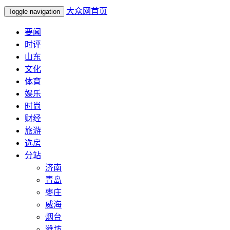
大众网首页
Toggle navigation
要闻
时评
山东
文化
体育
娱乐
时尚
财经
旅游
选房
分站
济南
青岛
枣庄
威海
烟台
潍坊