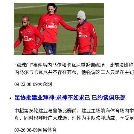
“点球门”事件后内马尔和卡瓦尼重返训练场，此前法媒
内马尔与卡瓦尼并不存在芥蒂，他强调这二人只是在主罚
09-22 08-09
大众网
足协批建业拜神:求神不如求己 已约谈俱乐部
中超第26轮建业与鲁能比赛前，建业主场航海体育场内
真，同时也呼吁广大球迷，理性为主队欢呼助威，享受足
09-26 08-09
网易体育