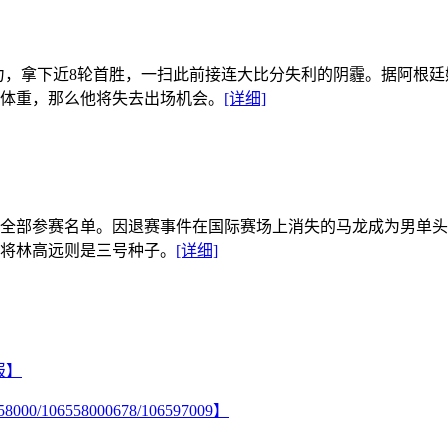
力，拿下近8轮首胜，一扫此前接连大比分失利的阴霾。据阿根廷媒
体重，那么他将失去出场机会。
[详细]
全部参赛名单。因退赛事件在国际赛场上消失的马龙成为男单头
将林高远则是三号种子。
[详细]
报】
6558000678/106597009】