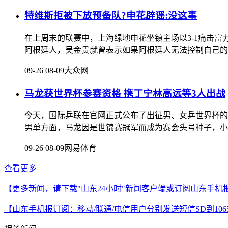
特维斯拒被下放预备队?申花辟谣:没这事
在上周末的联赛中，上海绿地申花坐镇主场以3-1痛击富
阿根廷人，吴金贵就曾表示如果阿根廷人无法控制自己的
09-26 08-09
大众网
马龙获世界杯参赛资格 携丁宁林高远等3人出战
今天，国际乒联在官网正式公布了出征男、女乒世界杯的
男单方面，马龙因是世锦赛冠军而成为赛会头号种子，小
09-26 08-09
网易体育
查看更多
【更多新闻，请下载"山东24小时"新闻客户端或订阅山东手机
【山东手机报订阅：移动/联通/电信用户分别发送短信SD到10658000/10