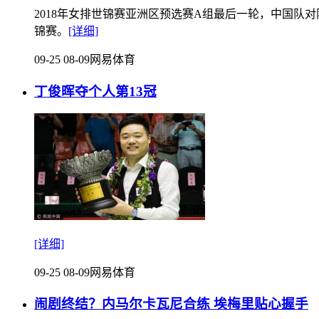
2018年女排世锦赛亚洲区预选赛A组最后一轮，中国队对阵
锦赛。
[详细]
09-25 08-09
网易体育
丁俊晖夺个人第13冠
[详细]
09-25 08-09
网易体育
闹剧终结？内马尔卡瓦尼合练 埃梅里贴心握手