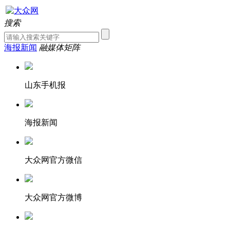
搜索
海报新闻
融媒体矩阵
山东手机报
海报新闻
大众网官方微信
大众网官方微博