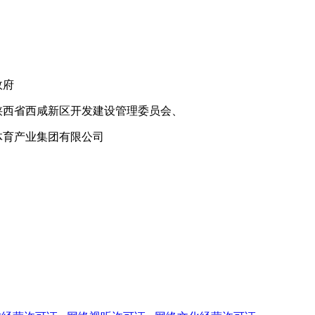
政府
西省西咸新区开发建设管理委员会、
体育产业集团有限公司