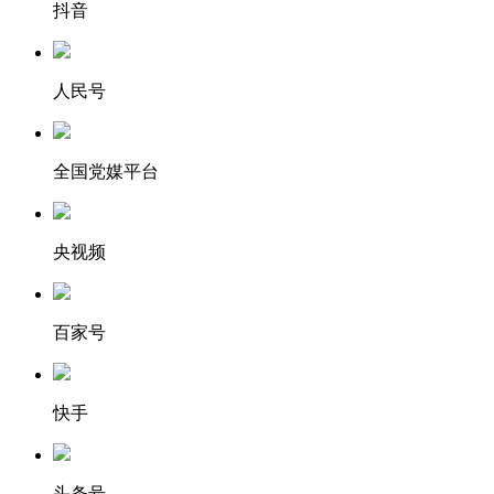
抖音
人民号
全国党媒平台
央视频
百家号
快手
头条号